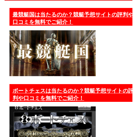
最競艇国は当たるのか？競艇予想サイトの評判や
口コミを無料でご紹介！
ボートチェスは当たるのか？競艇予想サイトの評
判や口コミを無料でご紹介！