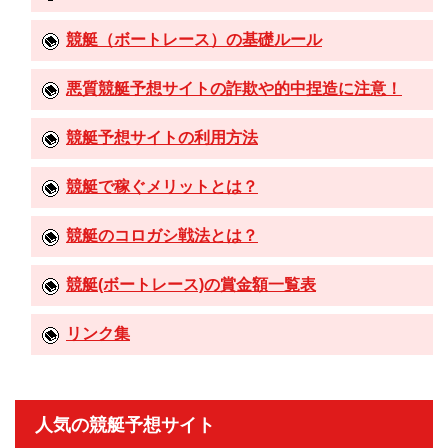
競艇（ボートレース）の基礎ルール
悪質競艇予想サイトの詐欺や的中捏造に注意！
競艇予想サイトの利用方法
競艇で稼ぐメリットとは？
競艇のコロガシ戦法とは？
競艇(ボートレース)の賞金額一覧表
リンク集
人気の競艇予想サイト