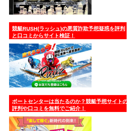
競艇RUSH(ラッシュ)の悪質詐欺予想疑惑を評判
と口コミからサイト検証！
ボートセンターは当たるのか？競艇予想サイトの
評判や口コミを無料でご紹介！