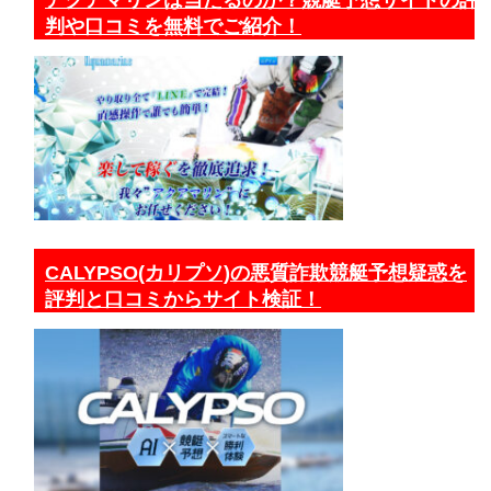
判や口コミを無料でご紹介！
CALYPSO(カリプソ)の悪質詐欺競艇予想疑惑を
評判と口コミからサイト検証！