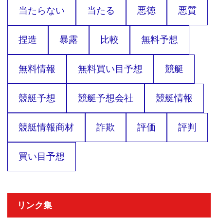
当たらない
当たる
悪徳
悪質
捏造
暴露
比較
無料予想
無料情報
無料買い目予想
競艇
競艇予想
競艇予想会社
競艇情報
競艇情報商材
詐欺
評価
評判
買い目予想
リンク集