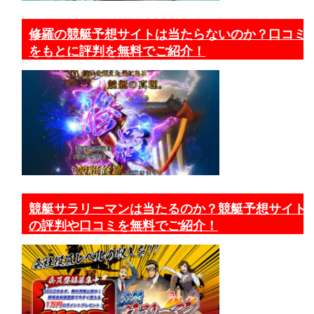
修羅の競艇予想サイトは当たらないのか？口コミ
をもとに評判を無料でご紹介！
競艇サラリーマンは当たるのか？競艇予想サイト
の評判や口コミを無料でご紹介！