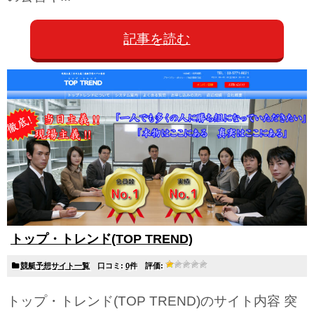
記事を読む
トップ・トレンド(TOP TREND)
競艇予想サイト一覧
口コミ:
0
件
トップ・トレンド(TOP TREND)のサイト内容 突