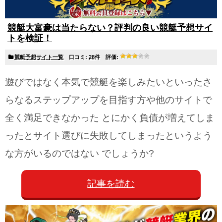
競艇大富豪は当たらない？評判の良い競艇予想サイ
トを検証！
競艇予想サイト一覧
口コミ:
28
件
遊びではなく本気で競艇を楽しみたいといったさ
らなるステップアップを目指す方や他のサイトで
全く満足できなかった とにかく負債が増えてしま
ったとサイト選びに失敗してしまったというよう
な方がいるのではない でしょうか?
記事を読む