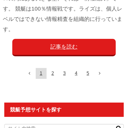
す。 競艇は100％情報戦です。ライズは、個人レ
ベルではできない情報精査を組織的に行っていま
す。
記事を読む
1
2
3
4
5
競艇予想サイトを探す