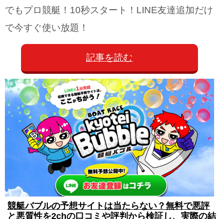
でもプロ競艇！10秒スタート！LINE友達追加だけ
で今すぐ使い放題！
記事を読む
競艇バブルの予想サイトは当たらない？無料で悪評
と悪質性を2chの口コミや評判から検証し、実際の結