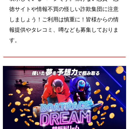
徳サイトや情報不買の怪しい詐欺集団に注意
しましょう！ご利用は慎重に！皆様からの情
報提供やタレコミ、噂なども募集しておりま
す。