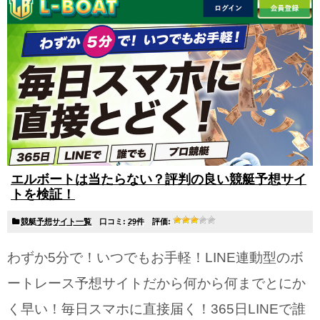
エルボートは当たらない？評判の良い競艇予想サイ
トを検証！
競艇予想サイト一覧
口コミ:
29
件
わずか5分で！いつでもお手軽！LINE連動型のボ
ートレース予想サイトだから何から何までとにか
く早い！毎日スマホに直接届く！365日LINEで誰