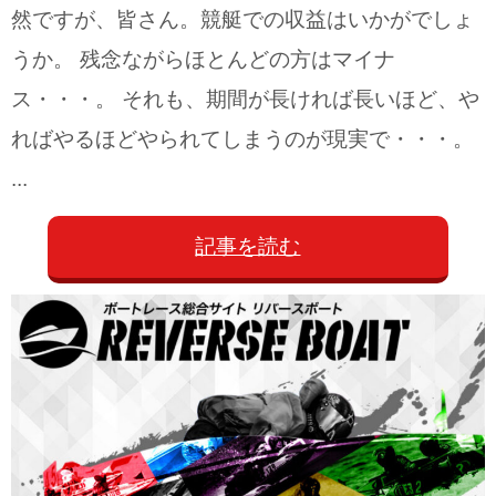
然ですが、皆さん。競艇での収益はいかがでしょ
うか。 残念ながらほとんどの方はマイナ
ス・・・。 それも、期間が長ければ長いほど、や
ればやるほどやられてしまうのが現実で・・・。
...
記事を読む