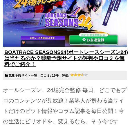
BOATRACE SEASONS24(ボートレースシーズン24)
は当たるのか？競艇予想サイトの評判や口コミを無
料でご紹介！
競艇予想サイト一覧
口コミ:
15
件
オールシーズン、24場完全監修 毎日、どこでもプ
ロのコンテンツが見放題！業界人が携わる当サイ
トだけのピット情報やコラム記事を毎日公開！今
の生活にピリオドを。変えるなら、そう今です