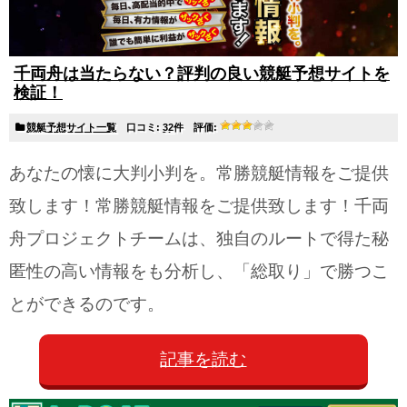
千両舟は当たらない？評判の良い競艇予想サイトを
検証！
競艇予想サイト一覧
口コミ:
32
件
あなたの懐に大判小判を。常勝競艇情報をご提供
致します！常勝競艇情報をご提供致します！千両
舟プロジェクトチームは、独自のルートで得た秘
匿性の高い情報をも分析し、「総取り」で勝つこ
とができるのです。
記事を読む