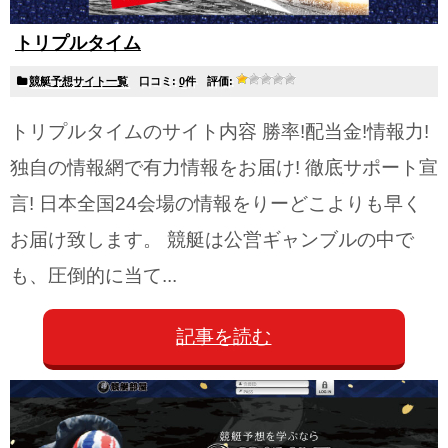
トリプルタイム
競艇予想サイト一覧
口コミ:
0
件
トリプルタイムのサイト内容 勝率!配当金!情報力!
独自の情報網で有力情報をお届け! 徹底サポート宣
言! 日本全国24会場の情報をりーどこよりも早く
お届け致します。 競艇は公営ギャンブルの中で
も、圧倒的に当て...
記事を読む