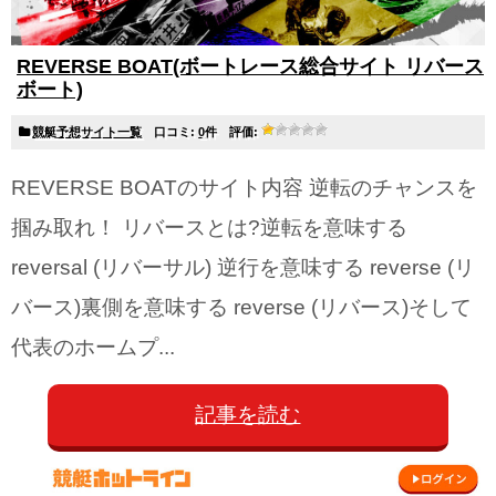
REVERSE BOAT(ボートレース総合サイト リバース
ボート)
競艇予想サイト一覧
口コミ:
0
件
REVERSE BOATのサイト内容 逆転のチャンスを
掴み取れ！ リバースとは?逆転を意味する
reversal (リバーサル) 逆行を意味する reverse (リ
バース)裏側を意味する reverse (リバース)そして
代表のホームプ...
記事を読む