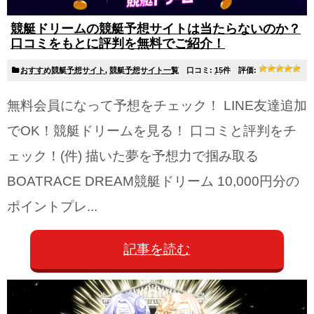
競艇ドリームの競艇予想サイトは当たらないのか？
口コミをもとに評判を無料でご紹介！
おすすめ競艇予想サイト
,
競艇予想サイト一覧
口コミ:
15
件
無料会員になって予想をチェック！ LINE友達追加
でOK！競艇ドリームを見る！ 口コミと評判をチ
ェック！(件) 描いた夢を予想力で掴み取る
BOATRACE DREAM競艇ドリーム 10,000円分の
ポイントプレ...
記事を読む