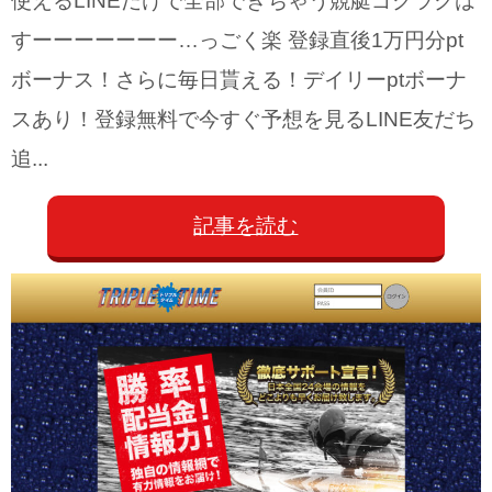
使えるLINEだけで全部できちゃう競艇ゴクラクは
すーーーーーーー…っごく楽 登録直後1万円分pt
ボーナス！さらに毎日貰える！デイリーptボーナ
スあり！登録無料で今すぐ予想を見るLINE友だち
追...
記事を読む