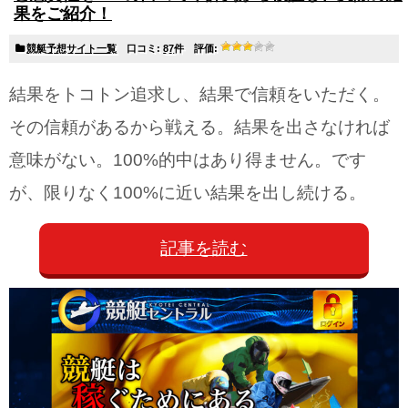
果をご紹介！
競艇予想サイト一覧
口コミ:
87
件
結果をトコトン追求し、結果で信頼をいただく。
その信頼があるから戦える。結果を出さなければ
意味がない。100%的中はあり得ません。です
が、限りなく100%に近い結果を出し続ける。
記事を読む