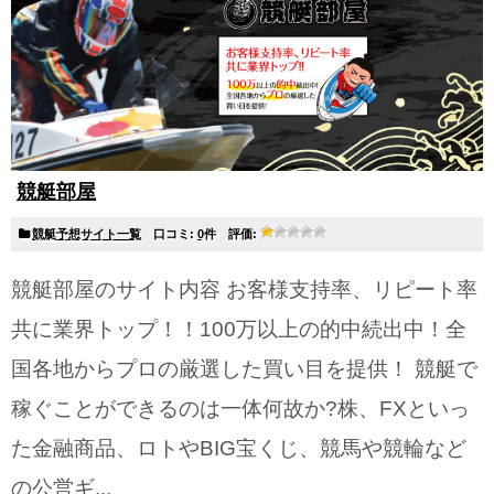
競艇部屋
競艇予想サイト一覧
口コミ:
0
件
競艇部屋のサイト内容 お客様支持率、リピート率
共に業界トップ！！100万以上の的中続出中！全
国各地からプロの厳選した買い目を提供！ 競艇で
稼ぐことができるのは一体何故か?株、FXといっ
た金融商品、ロトやBIG宝くじ、競馬や競輪など
の公営ギ...