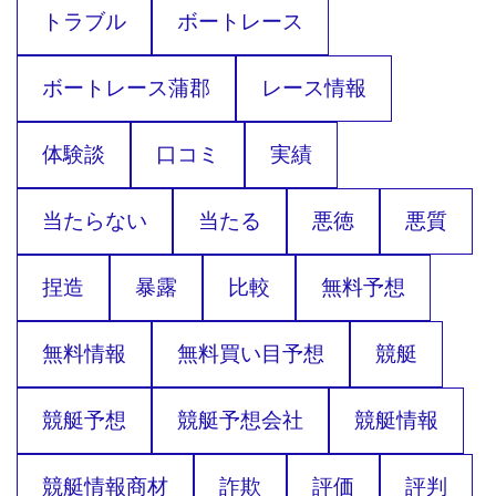
トラブル
ボートレース
ボートレース蒲郡
レース情報
体験談
口コミ
実績
当たらない
当たる
悪徳
悪質
捏造
暴露
比較
無料予想
無料情報
無料買い目予想
競艇
競艇予想
競艇予想会社
競艇情報
競艇情報商材
詐欺
評価
評判