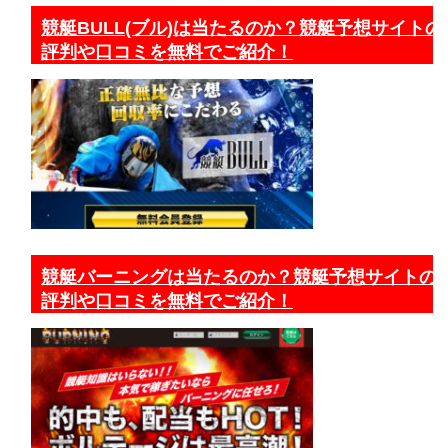
競艇BULL(ブル)は当たるのか？競艇予想サイトの
評判や口コミを無料でご紹介！
競艇バーニングは当たるのか？競艇予想サイトの
評判や口コミを無料でご紹介！