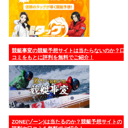
競艇事変の競艇予想サイトは当たらないのか？口
コミをもとに評判を無料でご紹介！
ZONE(ゾーン)は当たるのか？競艇予想サイトの