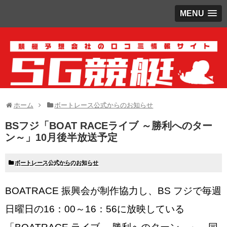
MENU
ホーム
ボートレース公式からのお知らせ
BSフジ「BOAT RACEライブ ～勝利へのター
ン～」10月後半放送予定
ボートレース公式からのお知らせ
BOATRACE 振興会が制作協力し、BS フジで毎週
日曜日の16：00～16：56に放映している