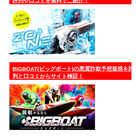
評判や口コミを無料でご紹介！
BIGBOAT(ビッグボート)の悪質詐欺予想疑惑を評
判と口コミからサイト検証！