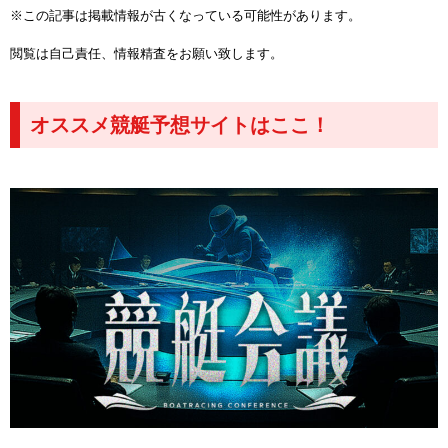
※この記事は掲載情報が古くなっている可能性があります。
閲覧は自己責任、情報精査をお願い致します。
オススメ競艇予想サイトはここ！