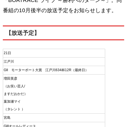
「BOATRACE ライブ ～勝利へのターン～」。同
番組の10月後半の放送予定をお知らせします。
【放送予定】
21日
江戸川
GII モーターボート大賞 江戸川634杯12R（最終日）
増田英彦
（お笑い芸人/
ますだおかだ）
葉加瀬マイ
（タレント ）
宮島
GIIIオールレディース