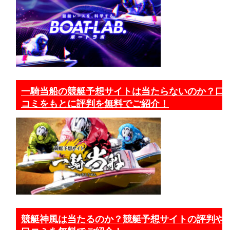
一騎当船の競艇予想サイトは当たらないのか？口
コミをもとに評判を無料でご紹介！
競艇神風は当たるのか？競艇予想サイトの評判や