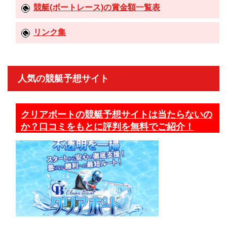
競艇(ボートレース)の賞金額一覧表
リンク集
人気の競艇予想サイト
クリアボートの競艇予想サイトは当たらないの
か？口コミをもとに評判を無料でご紹介！