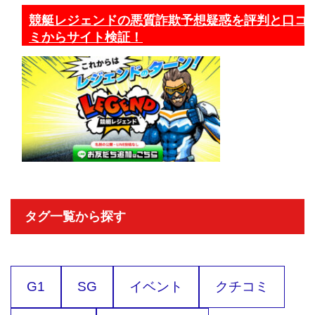
競艇レジェンドの悪質詐欺予想疑惑を評判と口コ
ミからサイト検証！
タグ一覧から探す
G1
SG
イベント
クチコミ