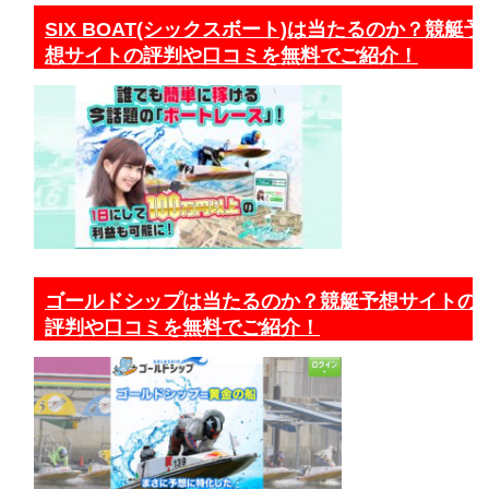
SIX BOAT(シックスボート)は当たるのか？競艇予
想サイトの評判や口コミを無料でご紹介！
ゴールドシップは当たるのか？競艇予想サイトの
評判や口コミを無料でご紹介！