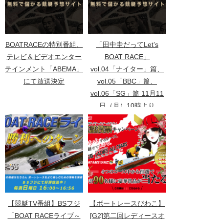
BOATRACEの特別番組、
「田中圭だってLet’s
テレビ＆ビデオエンター
BOAT RACE」
テインメント「ABEMA」
vol.04「ナイター」篇、
にて放送決定
vol.05「BBC」篇、
vol.06「SG」篇 11月11
日（月）10時より
【競艇TV番組】BSフジ
【ボートレースびわこ】
「BOAT RACEライブ～
[G2]第二回レディースオ