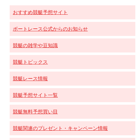
おすすめ競艇予想サイト
ボートレース公式からのお知らせ
競艇の雑学や豆知識
競艇トピックス
競艇レース情報
競艇予想サイト一覧
競艇無料予想買い目
競艇関連のプレゼント・キャンペーン情報