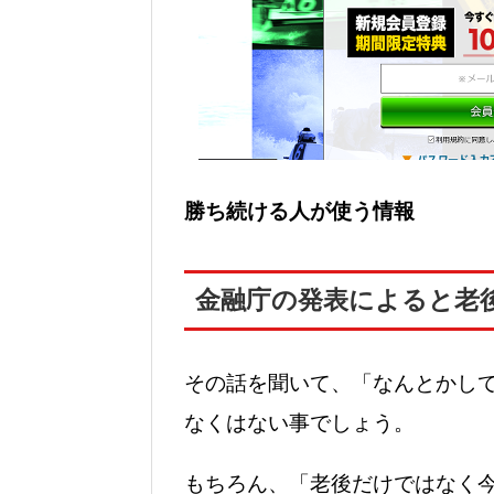
勝ち続ける人が使う情報
金融庁の発表によると老後
その話を聞いて、「なんとかして
なくはない事でしょう。
もちろん、「老後だけではなく