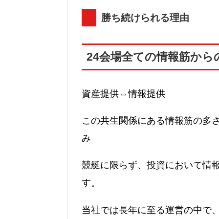
勝ち続けられる理由
24会場全ての情報筋から
資産提供⇔情報提供
この共生関係にある情報筋の多さ
み
競艇に限らず、投資において情報
す。
当社では長年に至る運営の中で