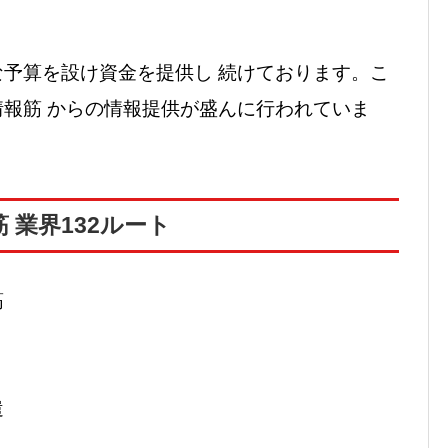
予算を設け資金を提供し 続けております。こ
報筋 からの情報提供が盛んに行われていま
 業界132ルート
筋
遣