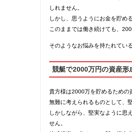
しれません。
しかし、思うようにお金を貯め
このままでは働き続けても、20
そのようなお悩みを持たれてい
競艇で2000万円の資産
貴方様は2000万を貯めるため
無難に考えられるものとして、
しかしながら、堅実なように思
せん。