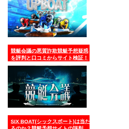
競艇会議の悪質詐欺競艇予想疑惑
を評判と口コミからサイト検証！
SIX BOAT(シックスボート)は当た
るのか？競艇予想サイトの評判や