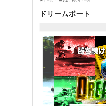
ホーム
競艇予想サイト一覧
ドリームボート