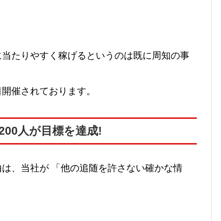
に当たりやすく稼げるというのは既に周知の事
日開催されております。
,200人が目標を達成!
は、当社が 「他の追随を許さない確かな情