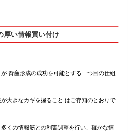
の厚い情報買い付け
が 資産形成の成功を可能とする一つ目の仕組
が大きなカギを握ること はご存知のとおりで
、多くの情報筋との利害調整を行い、確かな情