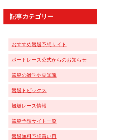
記事カテゴリー
おすすめ競艇予想サイト
ボートレース公式からのお知らせ
競艇の雑学や豆知識
競艇トピックス
競艇レース情報
競艇予想サイト一覧
競艇無料予想買い目