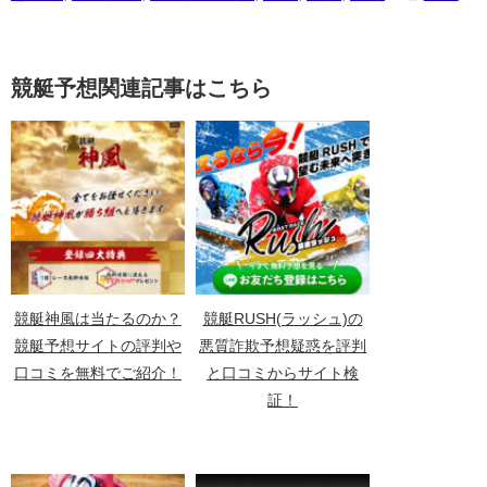
競艇予想関連記事はこちら
競艇神風は当たるのか？
競艇RUSH(ラッシュ)の
競艇予想サイトの評判や
悪質詐欺予想疑惑を評判
口コミを無料でご紹介！
と口コミからサイト検
証！