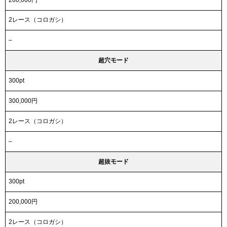
2レース（コロガシ）
–
超穴モード
300pt
300,000円
2レース（コロガシ）
–
超抜モード
300pt
200,000円
2レース（コロガシ）