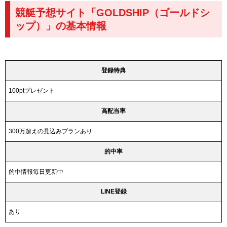
競艇予想サイト「GOLDSHIP（ゴールドシ
ップ）」の基本情報
登録特典
100ptプレゼント
高配当率
300万超えの見込みプランあり
的中率
的中情報毎日更新中
LINE登録
あり