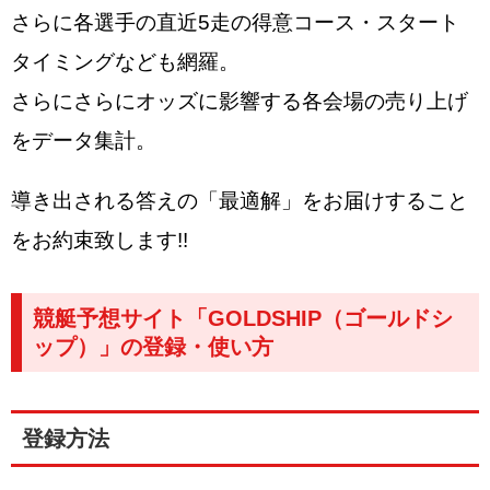
さらに各選手の直近5走の得意コース・スタート
タイミングなども網羅。
さらにさらにオッズに影響する各会場の売り上げ
をデータ集計。
導き出される答えの「最適解」をお届けすること
をお約束致します!!
競艇予想サイト「GOLDSHIP（ゴールドシ
ップ）」の登録・使い方
登録方法