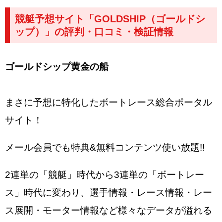
競艇予想サイト「GOLDSHIP（ゴールドシ
ップ）」の評判・口コミ・検証情報
ゴールドシップ黄金の船
まさに予想に特化したボートレース総合ポータル
サイト！
メール会員でも特典&無料コンテンツ使い放題!!
2連単の「競艇」時代から3連単の「ボートレー
ス」時代に変わり、選手情報・レース情報・レー
ス展開・モーター情報など様々なデータが溢れる