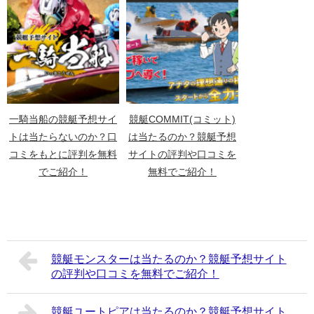
一騎当船の競艇予想サイ
競艇COMMIT(コミット)
トは当たらないのか？口
は当たるのか？競艇予想
コミをもとに評判を無料
サイトの評判や口コミを
でご紹介！
無料でご紹介！
競艇モンスターは当たるのか？競艇予想サイト
の評判や口コミを無料でご紹介！
競艇ユートピアは当たるのか？競艇予想サイト