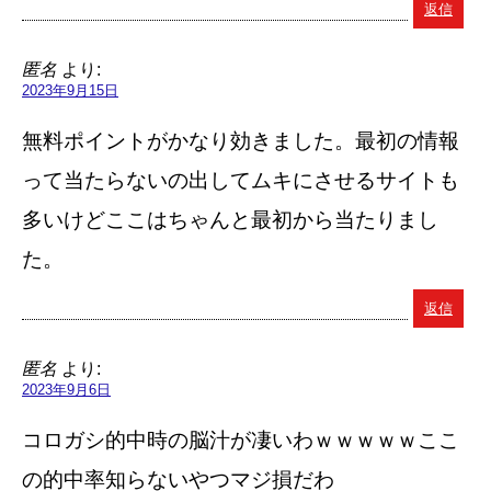
返信
匿名
より:
2023年9月15日
無料ポイントがかなり効きました。最初の情報
って当たらないの出してムキにさせるサイトも
多いけどここはちゃんと最初から当たりまし
た。
返信
匿名
より:
2023年9月6日
コロガシ的中時の脳汁が凄いわｗｗｗｗｗここ
の的中率知らないやつマジ損だわ