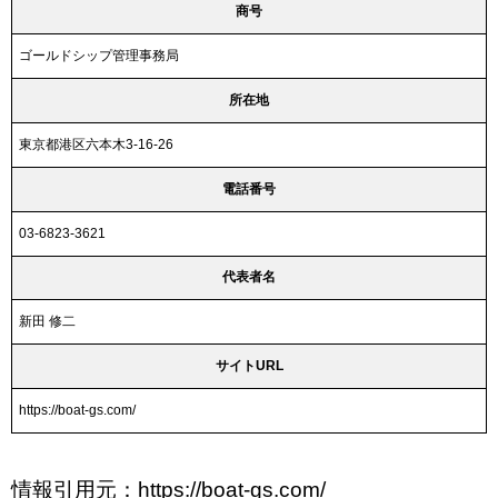
商号
ゴールドシップ管理事務局
所在地
東京都港区六本木3-16-26
電話番号
03-6823-3621
代表者名
新田 修二
サイトURL
https://boat-gs.com/
情報引用元：https://boat-gs.com/