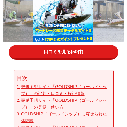
口コミを見る(50件)
目次
競艇予想サイト「GOLDSHIP（ゴールドシッ
プ）」の評判・口コミ・検証情報
競艇予想サイト「GOLDSHIP（ゴールドシッ
プ）」の登録・使い方
GOLDSHIP（ゴールドシップ）に寄せられた
体験談