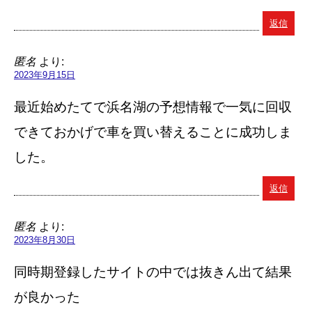
返信
匿名
より:
2023年9月15日
最近始めたてで浜名湖の予想情報で一気に回収
できておかげで車を買い替えることに成功しま
した。
返信
匿名
より:
2023年8月30日
同時期登録したサイトの中では抜きん出て結果
が良かった