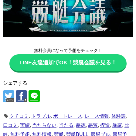
無料会員になって予想をチェック！
LINE友達追加でOK！競艇会議を見る！
シェアする
error
クチコミ
,
トラブル
,
ボートレース
,
レース情報
,
体験談
,
口コミ
,
実績
,
当たらない
,
当たる
,
悪徳
,
悪質
,
捏造
,
暴露
,
比
較
,
無料予想
,
無料情報
,
競艇
,
競艇BULL
,
競艇ブル
,
競艇予