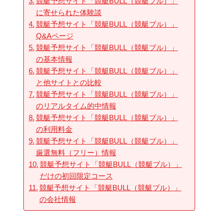
競艇予想サイト「競艇BULL（競艇ブル）」
に寄せられた体験談
競艇予想サイト「競艇BULL（競艇ブル）」
Q&Aページ
競艇予想サイト「競艇BULL（競艇ブル）」
の基本情報
競艇予想サイト「競艇BULL（競艇ブル）」
と他サイトとの比較
競艇予想サイト「競艇BULL（競艇ブル）」
のリアルタイム的中情報
競艇予想サイト「競艇BULL（競艇ブル）」
の利用料金
競艇予想サイト「競艇BULL（競艇ブル）」
厳選無料（フリー）情報
競艇予想サイト「競艇BULL（競艇ブル）」
だけの初回限定コース
競艇予想サイト「競艇BULL（競艇ブル）」
の会社情報