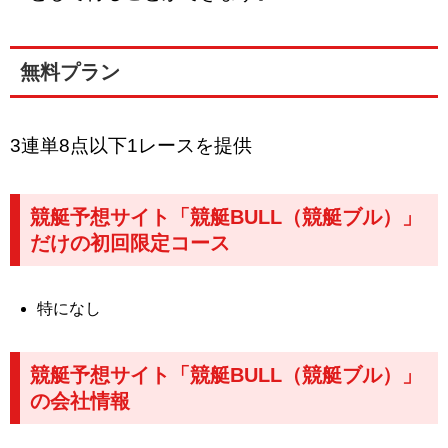
無料プラン
3連単8点以下1レースを提供
競艇予想サイト「競艇BULL（競艇ブル）」
だけの初回限定コース
特になし
競艇予想サイト「競艇BULL（競艇ブル）」
の会社情報