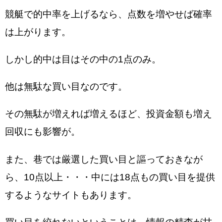
競艇で的中率を上げるなら、点数を増やせば確率
は上がります。
しかし的中は目はその中の1点のみ。
他は無駄な買い目なのです。
その無駄が増えれば増えるほど、投資金額も増え
回収にも影響が。
また、巷では厳選した買い目と謳っておきなが
ら、10点以上・・・中には18点もの買い目を提供
するようなサイトもあります。