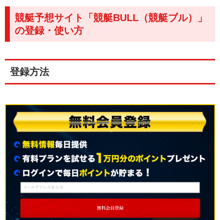
競艇予想サイト「競艇BULL（競艇ブル）」
の登録・使い方
登録方法