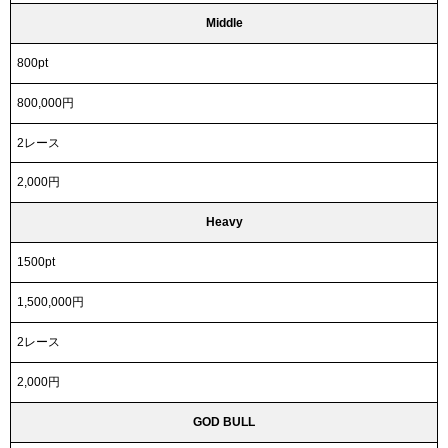
Middle
800pt
800,000円
2レース
2,000円
Heavy
1500pt
1,500,000円
2レース
2,000円
GOD BULL