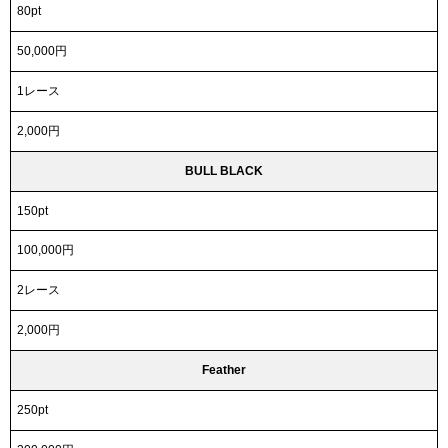
80pt
50,000円
1レース
2,000円
BULL BLACK
150pt
100,000円
2レース
2,000円
Feather
250pt