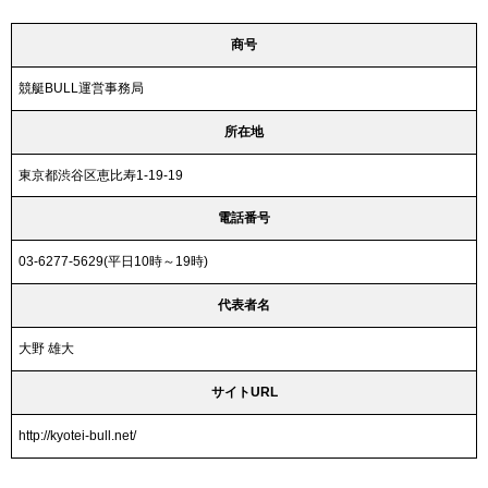
商号
競艇BULL運営事務局
所在地
東京都渋谷区恵比寿1-19-19
電話番号
03-6277-5629(平日10時～19時)
代表者名
大野 雄大
サイトURL
http://kyotei-bull.net/