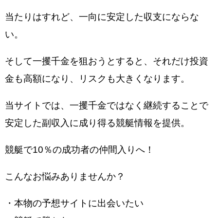
当たりはすれど、一向に安定した収支にならな
い。
そして一攫千金を狙おうとすると、それだけ投資
金も高額になり、リスクも大きくなります。
当サイトでは、一攫千金ではなく継続することで
安定した副収入に成り得る競艇情報を提供。
競艇で10％の成功者の仲間入りへ！
こんなお悩みありませんか？
・本物の予想サイトに出会いたい