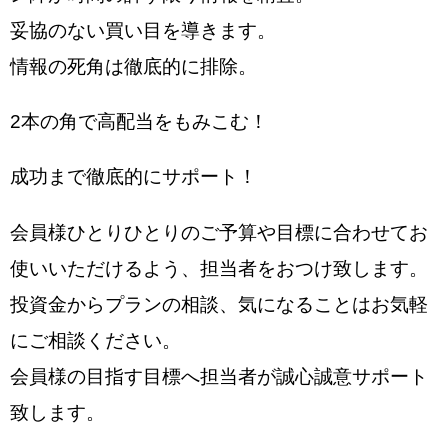
妥協のない買い目を導きます。
情報の死角は徹底的に排除。
2本の角で高配当をもみこむ！
成功まで徹底的にサポート！
会員様ひとりひとりのご予算や目標に合わせてお
使いいただけるよう、担当者をおつけ致します。
投資金からプランの相談、気になることはお気軽
にご相談ください。
会員様の目指す目標へ担当者が誠心誠意サポート
致します。