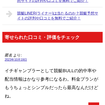
想サイトの評判や口コミを無料でご紹介！
競艇LINER(ライナー)は当たるのか？競艇予想サ
イトの評判や口コミを無料でご紹介！
寄せられた口コミ・評価をチェック
匿名
より:
2023年10月19日
イチギャンブラーとして競艇BULLの的中率や
配当情報はかなり参考になるわ。料金プランが
もうちょっとシンプルだったら最高なんだけど
ね。