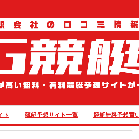
イト
競艇予想サイト一覧
競艇無料予想買