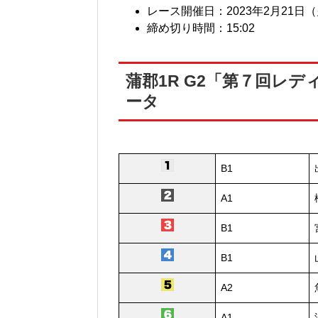
レース開催日：2023年2月21日
締め切り時間：15:02
蒲郡1R G2「第７回レ
ータ
B1
A1
B1
B1
A2
A1