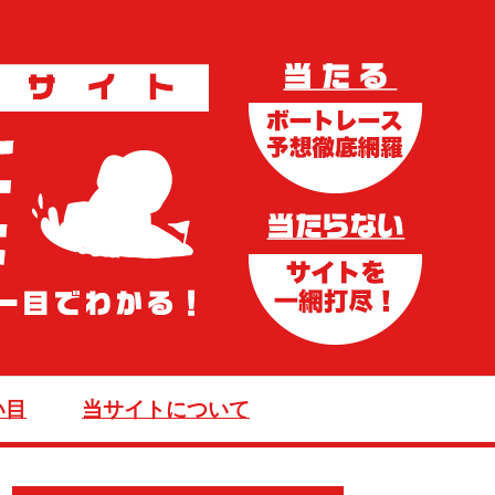
い目
当サイトについて