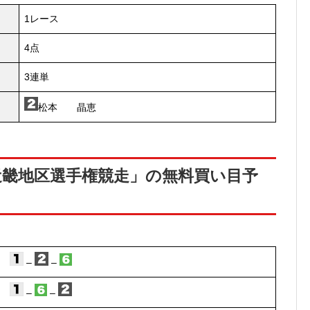
1レース
4点
3連単
松本 晶恵
回近畿地区選手権競走」の無料買い目予
–
–
–
–