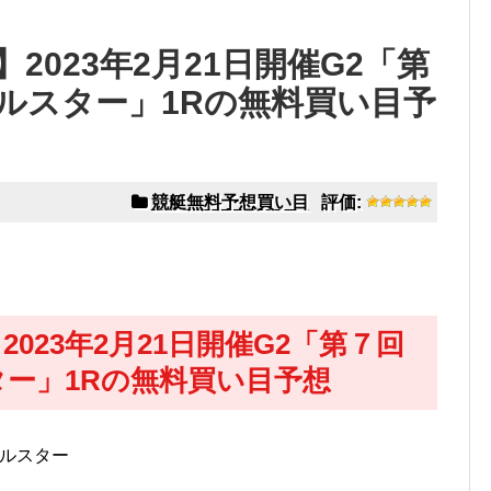
2023年2月21日開催G2「第
ルスター」1Rの無料買い目予
競艇無料予想買い目
023年2月21日開催G2「第７回
ー」1Rの無料買い目予想
ルスター