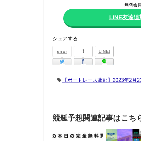
無料会
LINE友達
シェアする
error
LINE!
【ボートレース蒲郡】2023年2月
競艇予想関連記事はこち