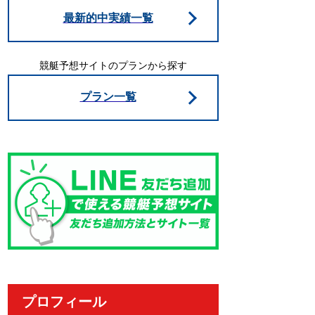
最新的中実績一覧
競艇予想サイトのプランから探す
プラン一覧
プロフィール