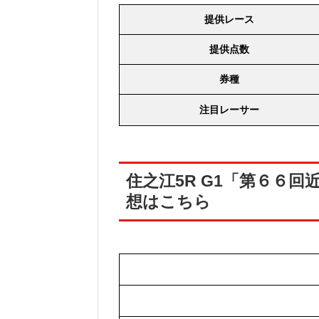
提供レース
提供点数
券種
注目レーサー
住之江5R G1「第６６
想はこちら