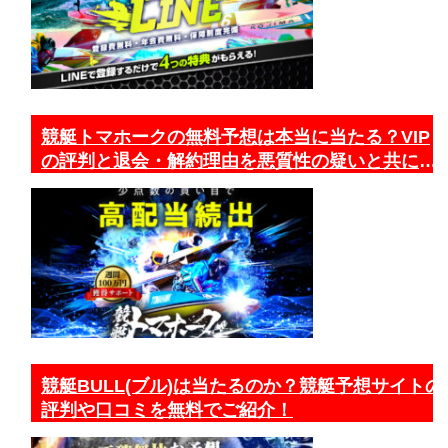
競艇トマホークの無料予想は本当に当たる？VIP
の評判と退会・解約理由を悪質性の疑いと共に口
コミで検証！
競艇BULL(ブル)は当たるのか？競艇予想サイトの
評判や口コミを無料でご紹介！