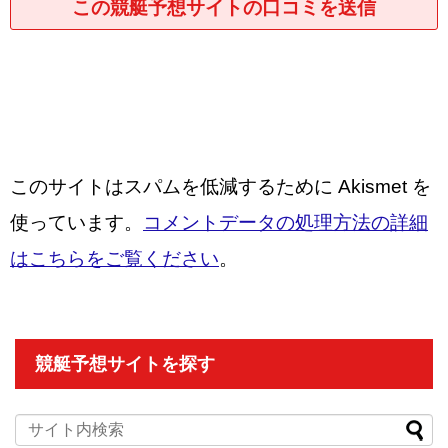
このサイトはスパムを低減するために Akismet を
使っています。
コメントデータの処理方法の詳細
はこちらをご覧ください
。
競艇予想サイトを探す