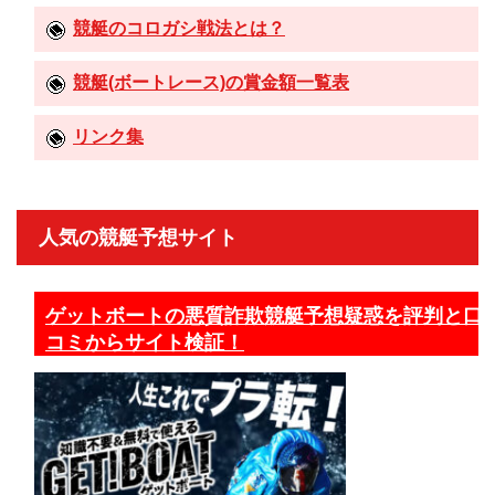
競艇のコロガシ戦法とは？
競艇(ボートレース)の賞金額一覧表
リンク集
人気の競艇予想サイト
ゲットボートの悪質詐欺競艇予想疑惑を評判と口
コミからサイト検証！