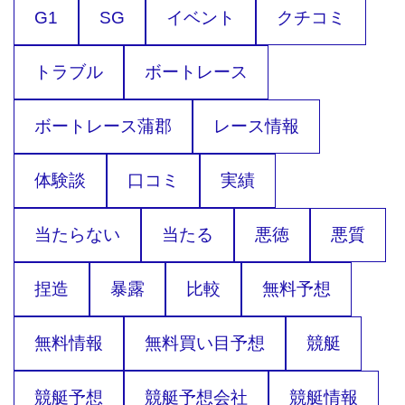
G1
SG
イベント
クチコミ
トラブル
ボートレース
ボートレース蒲郡
レース情報
体験談
口コミ
実績
当たらない
当たる
悪徳
悪質
捏造
暴露
比較
無料予想
無料情報
無料買い目予想
競艇
競艇予想
競艇予想会社
競艇情報