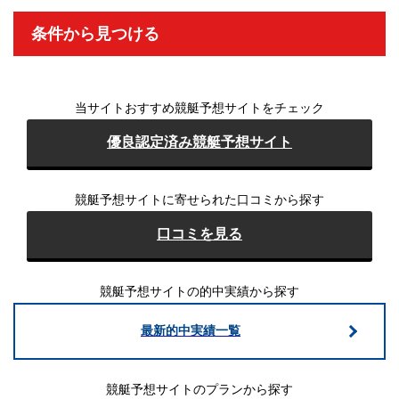
条件から
見つける
当サイトおすすめ競艇予想サイトをチェック
優良認定済み競艇予想サイト
競艇予想サイトに寄せられた口コミから探す
口コミを見る
競艇予想サイトの的中実績から探す
最新的中実績一覧
競艇予想サイトのプランから探す