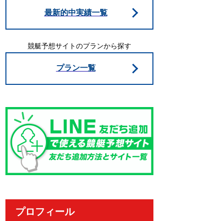
最新的中実績一覧
競艇予想サイトのプランから探す
プラン一覧
プロフィール