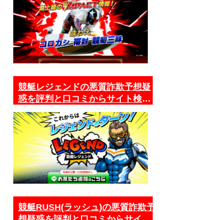
競艇レジェンドの悪質詐欺予想疑
惑を評判と口コミからサイト検
証！
競艇RUSH(ラッシュ)の悪質詐欺予
想疑惑を評判と口コミからサイト