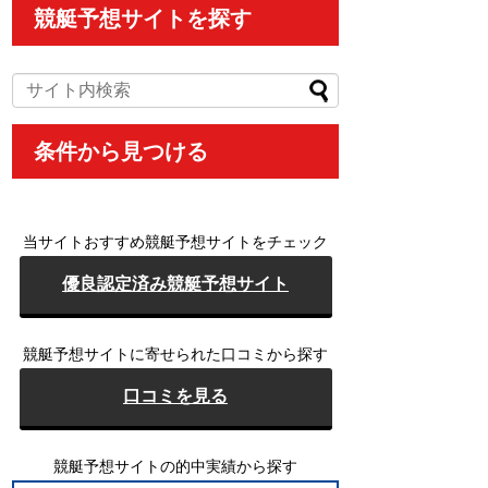
競艇予想サイトを探す
条件から
見つける
当サイトおすすめ競艇予想サイトをチェック
優良認定済み競艇予想サイト
競艇予想サイトに寄せられた口コミから探す
口コミを見る
競艇予想サイトの的中実績から探す