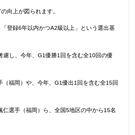
どの向上が図られます。
「登録6年以内かつA2級以上」という選出基
考慮し、今年、G1優勝1回を含む全10回の優
手（福岡）や、今年、G1優出1回を含む全15回
颯仁選手（福岡）ら、全国5地区の中から15名