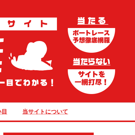
い目
当サイトについて