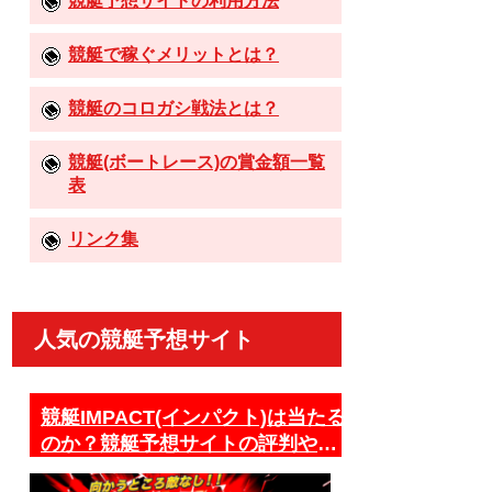
競艇予想サイトの利用方法
競艇で稼ぐメリットとは？
競艇のコロガシ戦法とは？
競艇(ボートレース)の賞金額一覧
表
リンク集
人気の競艇予想サイト
競艇IMPACT(インパクト)は当たる
のか？競艇予想サイトの評判や口
コミを無料でご紹介！