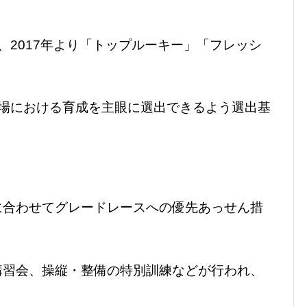
、2017年より「トップルーキー」「フレッシ
ス場における育成を主眼に選出できるよう選出基
に合わせてグレードレースへの優先あっせん措
講習会、操縦・整備の特別訓練などが行われ、