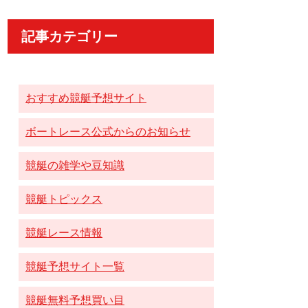
記事カテゴリー
おすすめ競艇予想サイト
ボートレース公式からのお知らせ
競艇の雑学や豆知識
競艇トピックス
競艇レース情報
競艇予想サイト一覧
競艇無料予想買い目