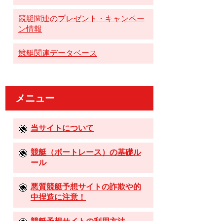
競艇関連のプレゼント・キャンペー
ン情報
競艇関連データベース
メニュー
当サイトについて
競艇（ボートレース）の基礎ル
ール
悪質競艇予想サイトの詐欺や的
中捏造に注意！