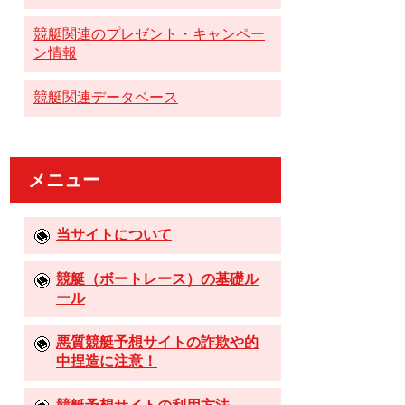
競艇関連のプレゼント・キャンペー
ン情報
競艇関連データベース
メニュー
当サイトについて
競艇（ボートレース）の基礎ル
ール
悪質競艇予想サイトの詐欺や的
中捏造に注意！