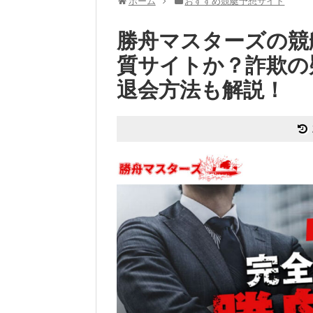
ホーム
おすすめ競艇予想サイト
勝舟マスターズの競
質サイトか？詐欺の
退会方法も解説！