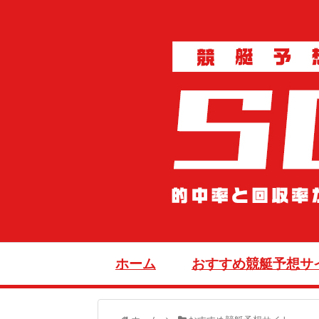
ホーム
おすすめ競艇予想サ