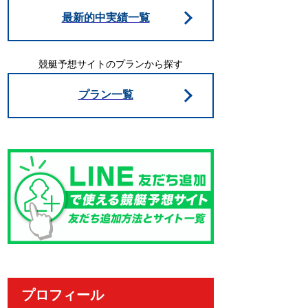
最新的中実績一覧
競艇予想サイトのプランから探す
プラン一覧
プロフィール