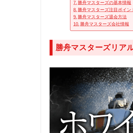
勝舟マスターズの基本情報
勝舟マスターズ注目ポイン
勝舟マスターズ退会方法
勝舟マスターズ会社情報
勝舟マスターズリア