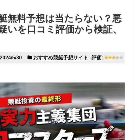
艇無料予想は当たらない？悪
疑いを口コミ評価から検証、
2024/5/30
おすすめ競艇予想サイト