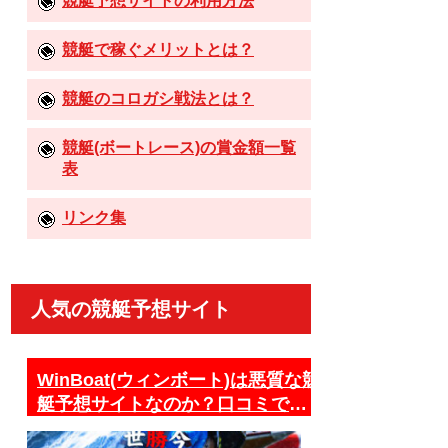
競艇予想サイトの利用方法
競艇で稼ぐメリットとは？
競艇のコロガシ戦法とは？
競艇(ボートレース)の賞金額一覧
表
リンク集
人気の競艇予想サイト
WinBoat(ウィンボート)は悪質な競
艇予想サイトなのか？口コミで検
証！