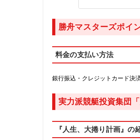
勝舟マスターズポイ
料金の支払い方法
銀行振込・クレジットカード決
実力派競艇投資集団
『人生、大捲り計画』の