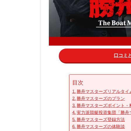
口コミと
目次
勝舟マスターズリアルタイ
勝舟マスターズのプラン
勝舟マスターズポイント・
実力派競艇投資集団「勝舟
勝舟マスターズ登録方法
勝舟マスターズの体験談