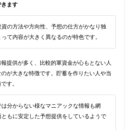
できます
投資の方法や方向性、予想の仕方がかなり独
よって内容が大きく異なるのが特色です。
情報提供が多く、比較的軍資金が心もとない人
なのが大きな特徴です。貯蓄を作りたい人や当
適です。
では分からない様なマニアックな情報も網
面ともに安定した予想提供をしているようで