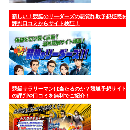
新しい！競艇のリーダーズの悪質詐欺予想疑惑を
評判口コミからサイト検証！
競艇サラリーマンは当たるのか？競艇予想サイト
の評判や口コミを無料でご紹介！