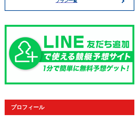
プラン一覧
プロフィール