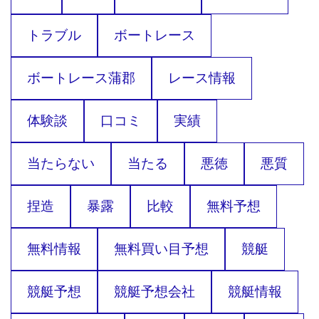
トラブル
ボートレース
ボートレース蒲郡
レース情報
体験談
口コミ
実績
当たらない
当たる
悪徳
悪質
捏造
暴露
比較
無料予想
無料情報
無料買い目予想
競艇
競艇予想
競艇予想会社
競艇情報