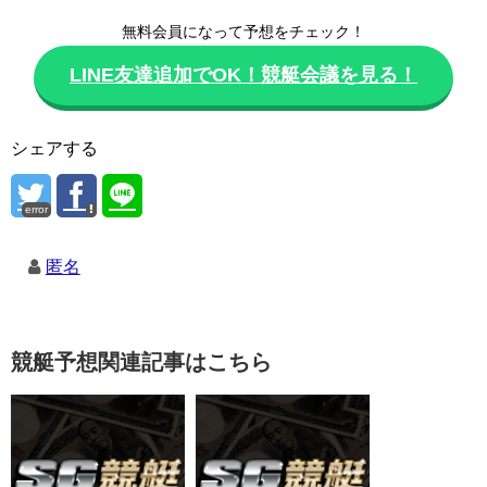
無料会員になって予想をチェック！
LINE友達追加でOK！競艇会議を見る！
シェアする
error
匿名
競艇予想関連記事はこちら