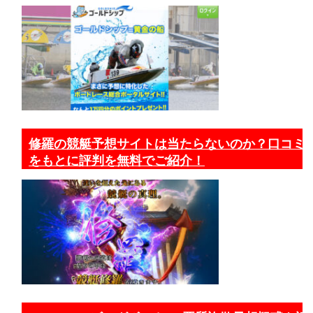
修羅の競艇予想サイトは当たらないのか？口コミ
をもとに評判を無料でご紹介！