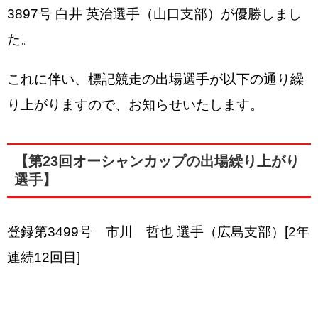
3897号 白井 英治選手（山口支部）が優勝しまし
た。
これに伴い、標記競走の出場選手が以下の通り繰
り上がりますので、お知らせいたします。
【第23回オーシャンカップの出場繰り上がり
選手】
登録第3499号 市川 哲也 選手（広島支部）[2年
連続12回目]