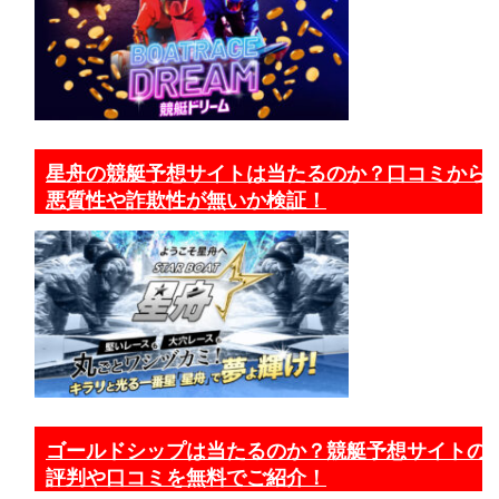
星舟の競艇予想サイトは当たるのか？口コミから
悪質性や詐欺性が無いか検証！
ゴールドシップは当たるのか？競艇予想サイトの
評判や口コミを無料でご紹介！