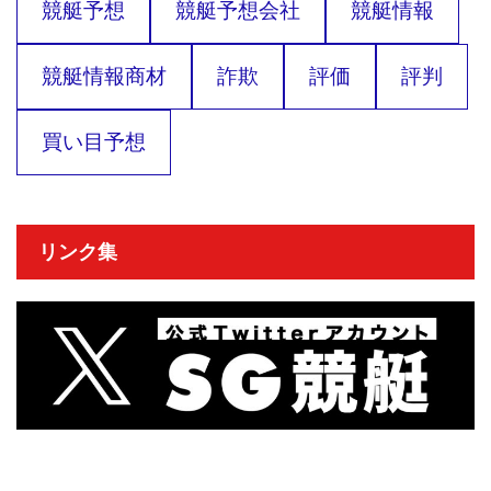
競艇予想
競艇予想会社
競艇情報
競艇情報商材
詐欺
評価
評判
買い目予想
リンク集