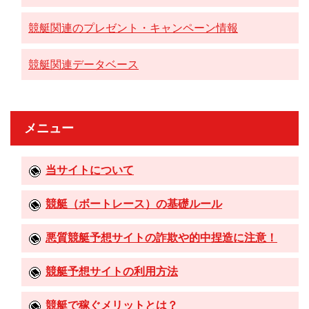
競艇関連のプレゼント・キャンペーン情報
競艇関連データベース
メニュー
当サイトについて
競艇（ボートレース）の基礎ルール
悪質競艇予想サイトの詐欺や的中捏造に注意！
競艇予想サイトの利用方法
競艇で稼ぐメリットとは？