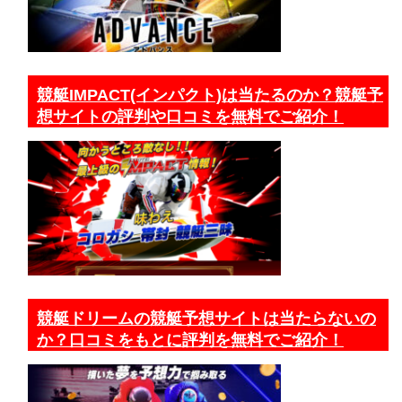
競艇IMPACT(インパクト)は当たるのか？競艇予
想サイトの評判や口コミを無料でご紹介！
競艇ドリームの競艇予想サイトは当たらないの
か？口コミをもとに評判を無料でご紹介！