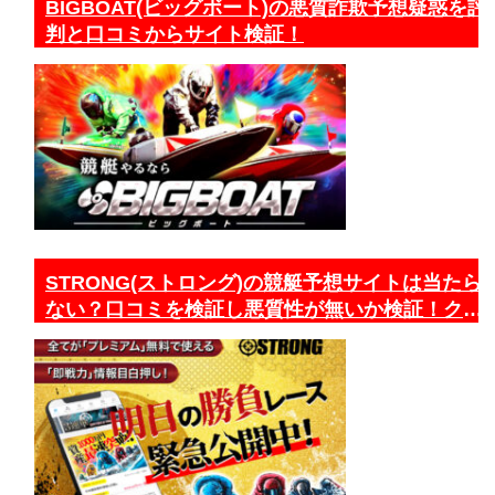
BIGBOAT(ビッグボート)の悪質詐欺予想疑惑を評
判と口コミからサイト検証！
STRONG(ストロング)の競艇予想サイトは当たら
ない？口コミを検証し悪質性が無いか検証！クラ
スアップの噂は？