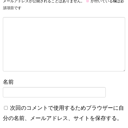
メールアドレスが公開されることはありません。
※
が付いている欄は必
須項目です
名前
次回のコメントで使用するためブラウザーに自
分の名前、メールアドレス、サイトを保存する。