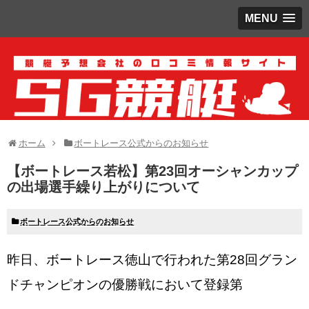
MENU
ホーム
ボートレース公式からのお知らせ
【ボートレース若松】第23回オーシャンカップ
の出場選手繰り上がりについて
ボートレース公式からのお知らせ
昨日、ボートレース徳山で行われた第28回グラン
ドチャンピオンの優勝戦において登録第