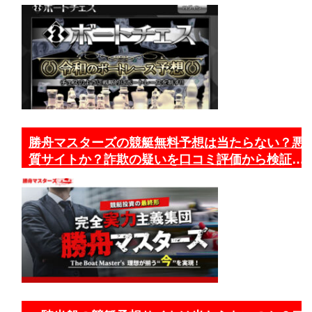
勝舟マスターズの競艇無料予想は当たらない？悪
質サイトか？詐欺の疑いを口コミ評価から検証、
退会方法も解説！