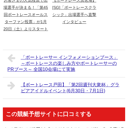
お客さまの人気投票で出
【ボートレース浜名湖】
場選手が決まる！「第45
[SG]「ボートレースクラ
回ボートレースオールス
シック」出場選手へ直撃
ターファン投票」が1月
インタビュー
20日（土）よりスタート
「ボートレーサー インフォメーションブース」
～ボートレースの楽しみ方やボートレーサーの
PRブース～ 全国10会場にて実施
【ボートレース戸田】「第2回週刊大衆杯」グラ
ビアアイドルイベント(6月30日・7月1日)
この競艇予想サイトに口コミする