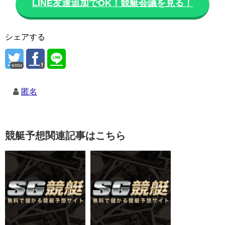
LINE友達追加でOK！競艇会議を見る！
シェアする
error
匿名
競艇予想関連記事はこちら