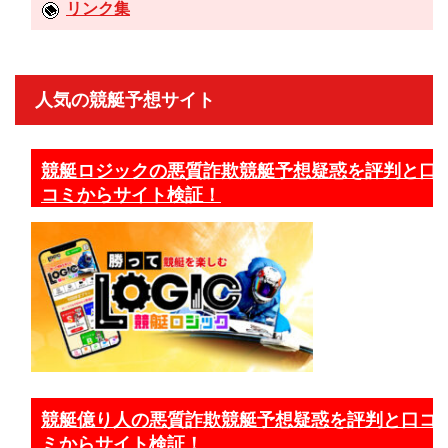
リンク集
人気の競艇予想サイト
競艇ロジックの悪質詐欺競艇予想疑惑を評判と口
コミからサイト検証！
競艇億り人の悪質詐欺競艇予想疑惑を評判と口コ
ミからサイト検証！