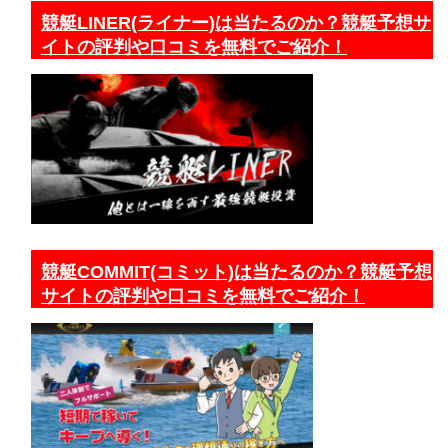
競艇LINER(ライナー)は当たるのか？競艇予想サ
イトの評判や口コミを無料でご紹介！
競艇COMMIT(コミット)は当たるのか？競艇予想
サイトの評判や口コミを無料でご紹介！