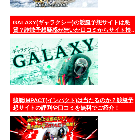
GALAXY(ギャラクシー)の競艇予想サイトは悪
質？詐欺予想疑惑が無いか口コミからサイト検
証！
競艇IMPACT(インパクト)は当たるのか？競艇予
想サイトの評判や口コミを無料でご紹介！