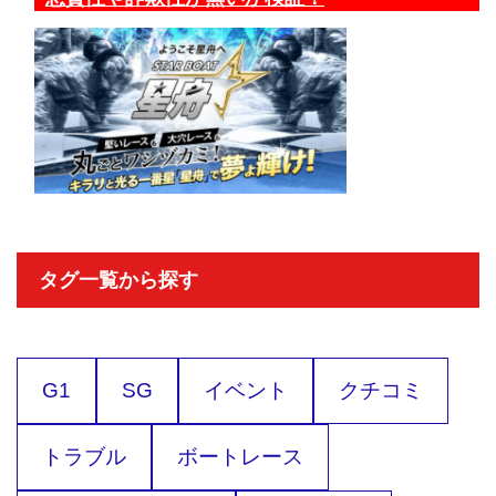
タグ一覧から探す
G1
SG
イベント
クチコミ
トラブル
ボートレース