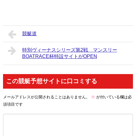
競艇道
特別ヴィーナスシリーズ第2戦 マンスリー
BOATRACE杯特設サイトがOPEN
この競艇予想サイトに口コミする
メールアドレスが公開されることはありません。
※
が付いている欄は必
須項目です