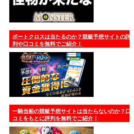
ボートクロスは当たるのか？競艇予想サイトの評
判や口コミを無料でご紹介！
一騎当船の競艇予想サイトは当たらないのか？口
コミをもとに評判を無料でご紹介！