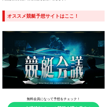
オススメ競艇予想サイトはここ！
無料会員になって予想をチェック！