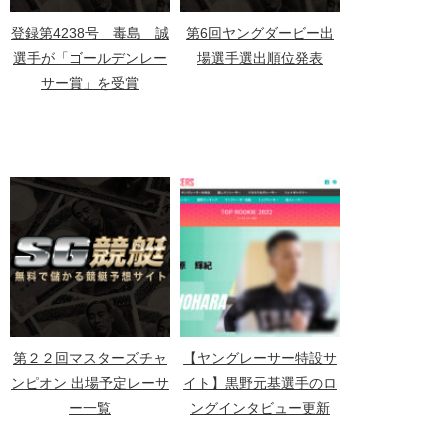
登録第4238号 毒島 誠
第6回ヤングダービー出
選手が「ゴールデンレー
場選手選出順位発表
サー賞」を受賞
第２２回マスターズチャ
【ヤングレーサー特設サ
ンピオン 出場予定レーサ
イト】黒野元基選手のロ
ー一覧
ングインタビュー更新