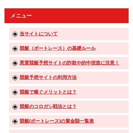
メニュー
当サイトについて
競艇（ボートレース）の基礎ルール
悪質競艇予想サイトの詐欺や的中捏造に注意！
競艇予想サイトの利用方法
競艇で稼ぐメリットとは？
競艇のコロガシ戦法とは？
競艇(ボートレース)の賞金額一覧表