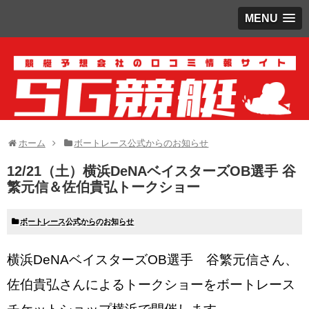
MENU
ホーム
ボートレース公式からのお知らせ
12/21（土）横浜DeNAベイスターズOB選手 谷
繁元信＆佐伯貴弘トークショー
ボートレース公式からのお知らせ
横浜DeNAベイスターズOB選手 谷繁元信さん、
佐伯貴弘さんによるトークショーをボートレース