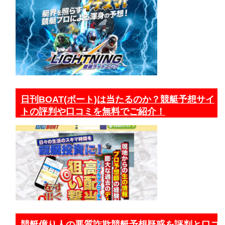
日刊BOAT(ボート)は当たるのか？競艇予想サイ
トの評判や口コミを無料でご紹介！
競艇億り人の悪質詐欺競艇予想疑惑を評判と口コ