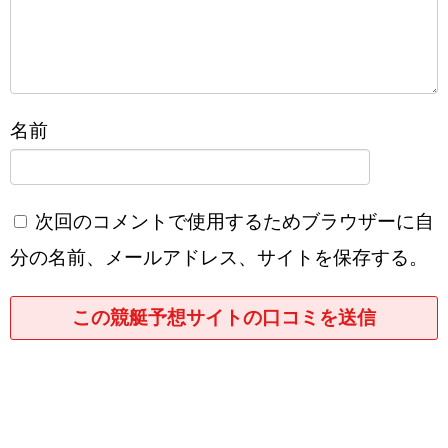
名前
次回のコメントで使用するためブラウザーに自
分の名前、メールアドレス、サイトを保存する。