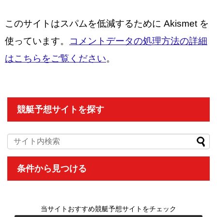
このサイトはスパムを低減するために Akismet を
使っています。
コメントデータの処理方法の詳細
はこちらをご覧ください
。
競艇予想サイトを探す
条件から
見つける
当サイトおすすめ競艇予想サイトをチェック