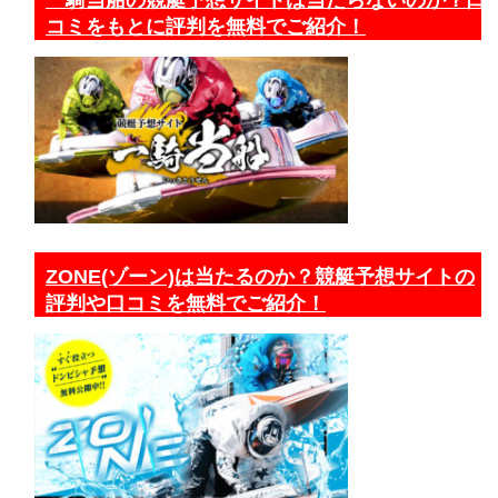
コミをもとに評判を無料でご紹介！
ZONE(ゾーン)は当たるのか？競艇予想サイトの
評判や口コミを無料でご紹介！