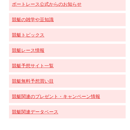
ボートレース公式からのお知らせ
競艇の雑学や豆知識
競艇トピックス
競艇レース情報
競艇予想サイト一覧
競艇無料予想買い目
競艇関連のプレゼント・キャンペーン情報
競艇関連データベース