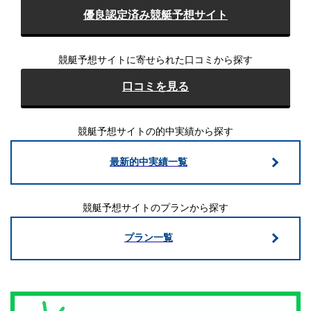
優良認定済み競艇予想サイト
競艇予想サイトに寄せられた口コミから探す
口コミを見る
競艇予想サイトの的中実績から探す
最新的中実績一覧
競艇予想サイトのプランから探す
プラン一覧