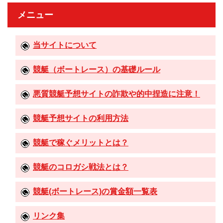
メニュー
当サイトについて
競艇（ボートレース）の基礎ルール
悪質競艇予想サイトの詐欺や的中捏造に注意！
競艇予想サイトの利用方法
競艇で稼ぐメリットとは？
競艇のコロガシ戦法とは？
競艇(ボートレース)の賞金額一覧表
リンク集