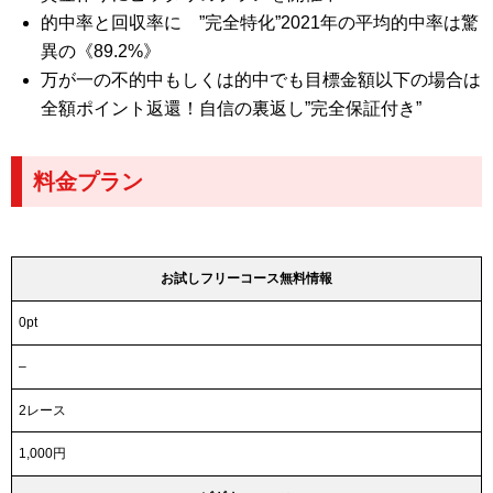
的中率と回収率に ”完全特化”2021年の平均的中率は驚
異の《89.2%》
万が一の不的中もしくは的中でも目標金額以下の場合は
全額ポイント返還！自信の裏返し”完全保証付き”
料金プラン
お試しフリーコース無料情報
0pt
–
2レース
1,000円