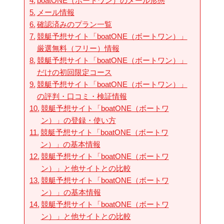
boatONE（ボートワン）のメール形態
メール情報
確認済みのプラン一覧
競艇予想サイト「boatONE（ボートワン）」
厳選無料（フリー）情報
競艇予想サイト「boatONE（ボートワン）」
だけの初回限定コース
競艇予想サイト「boatONE（ボートワン）」
の評判・口コミ・検証情報
競艇予想サイト「boatONE（ボートワ
ン）」の登録・使い方
競艇予想サイト「boatONE（ボートワ
ン）」の基本情報
競艇予想サイト「boatONE（ボートワ
ン）」と他サイトとの比較
競艇予想サイト「boatONE（ボートワ
ン）」の基本情報
競艇予想サイト「boatONE（ボートワ
ン）」と他サイトとの比較