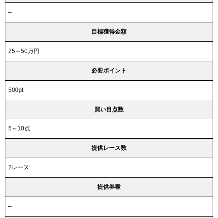
–
目標獲得金額
25～50万円
必要ポイント
500pt
買い目点数
5～10点
提供レース数
2レース
提供券種
–