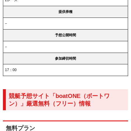
2レース
提供券種
–
予想公開時間
–
参加締切時間
17：00
競艇予想サイト「boatONE（ボートワ
ン）」厳選無料（フリー）情報
無料プラン