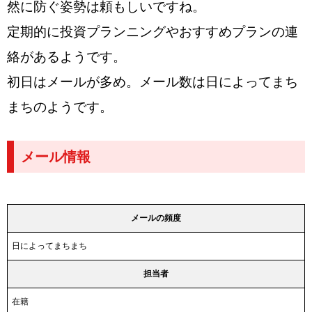
然に防ぐ姿勢は頼もしいですね。
定期的に投資プランニングやおすすめプランの連
絡があるようです。
初日はメールが多め。メール数は日によってまち
まちのようです。
メール情報
メールの頻度
日によってまちまち
担当者
在籍