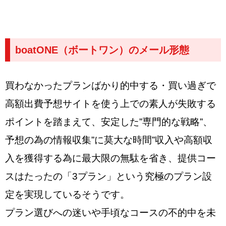
boatONE（ボートワン）のメール形態
買わなかったプランばかり的中する・買い過ぎで
高額出費予想サイトを使う上での素人が失敗する
ポイントを踏まえて、安定した”専門的な戦略”、
予想の為の情報収集”に莫大な時間”収入や高額収
入を獲得する為に最大限の無駄を省き、提供コー
スはたったの「3プラン」という究極のプラン設
定を実現しているそうです。
プラン選びへの迷いや手頃なコースの不的中を未