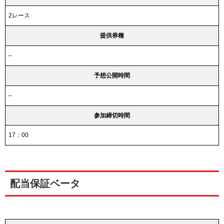
2レース
提供券種
–
予想公開時間
–
参加締切時間
17：00
配当保証ベータ