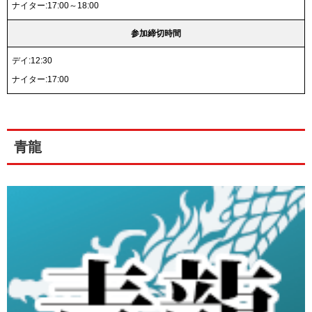
ナイター:17:00～18:00
参加締切時間
デイ:12:30
ナイター:17:00
青龍