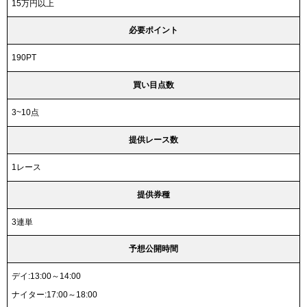
15万円以上
必要ポイント
190PT
買い目点数
3~10点
提供レース数
1レース
提供券種
3連単
予想公開時間
デイ:13:00～14:00
ナイター:17:00～18:00