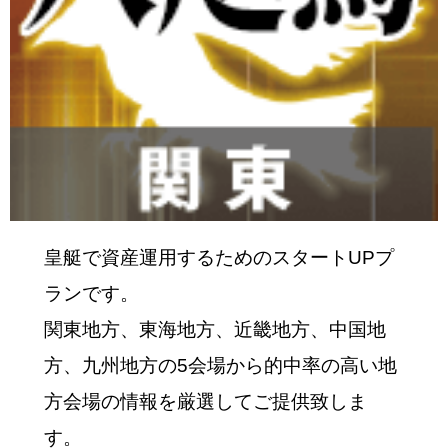
皇艇で資産運用するためのスタートUPプ
ランです。
関東地方、東海地方、近畿地方、中国地
方、九州地方の5会場から的中率の高い地
方会場の情報を厳選してご提供致しま
す。