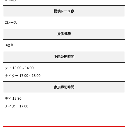
提供レース数
2レース
提供券種
3連単
予想公開時間
デイ:13:00～14:00
ナイター:17:00～18:00
参加締切時間
デイ:12:30
ナイター:17:00