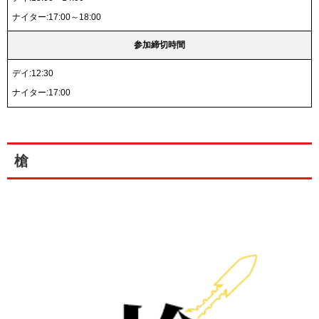
ナイター:17:00～18:00
参加締切時間
デイ:12:30
ナイター:17:00
槍