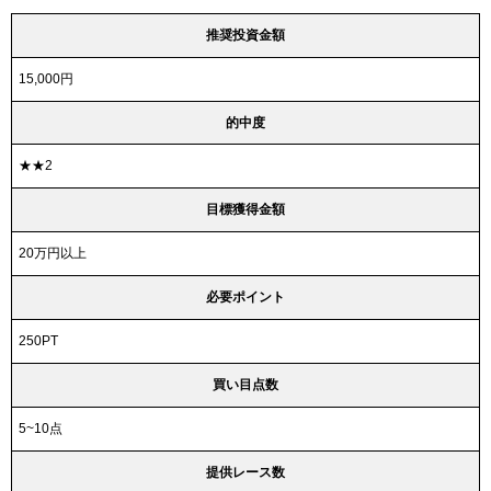
推奨投資金額
15,000円
的中度
★★2
目標獲得金額
20万円以上
必要ポイント
250PT
買い目点数
5~10点
提供レース数