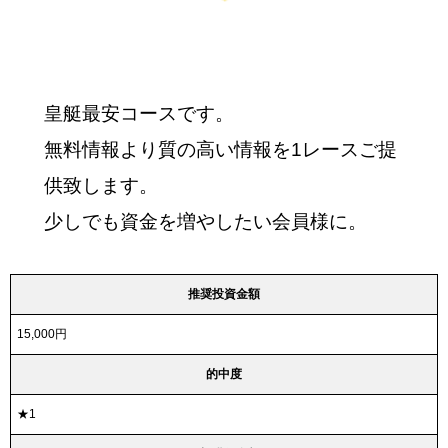
皇艇最安コースです。
無料情報より質の高い情報を1レースご提
供致します。
少しでも資金を増やしたい会員様に。
推奨投資金額
15,000円
的中度
★1