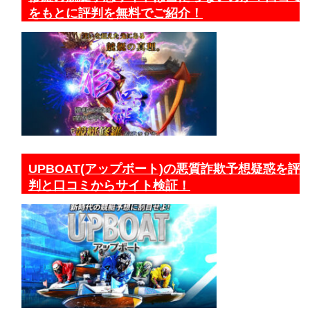
をもとに評判を無料でご紹介！
UPBOAT(アップボート)の悪質詐欺予想疑惑を評
判と口コミからサイト検証！