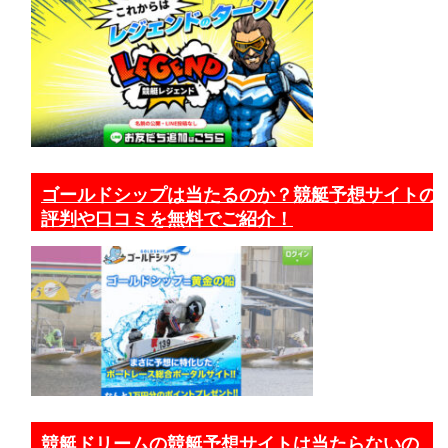
ゴールドシップは当たるのか？競艇予想サイトの
評判や口コミを無料でご紹介！
競艇ドリームの競艇予想サイトは当たらないの