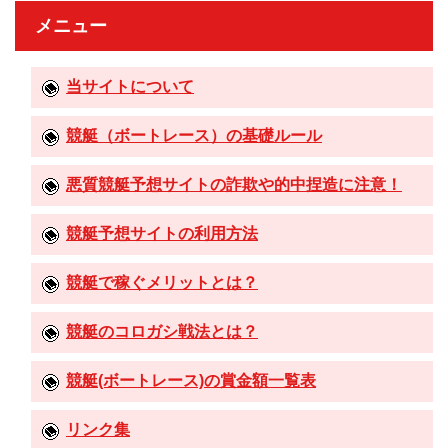
メニュー
当サイトについて
競艇（ボートレース）の基礎ルール
悪質競艇予想サイトの詐欺や的中捏造に注意！
競艇予想サイトの利用方法
競艇で稼ぐメリットとは？
競艇のコロガシ戦法とは？
競艇(ボートレース)の賞金額一覧表
リンク集