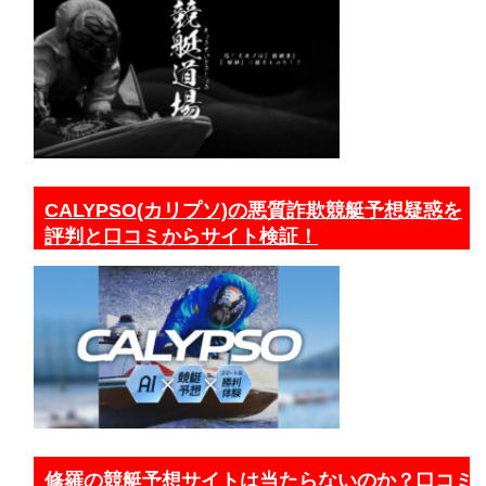
CALYPSO(カリプソ)の悪質詐欺競艇予想疑惑を
評判と口コミからサイト検証！
修羅の競艇予想サイトは当たらないのか？口コミ