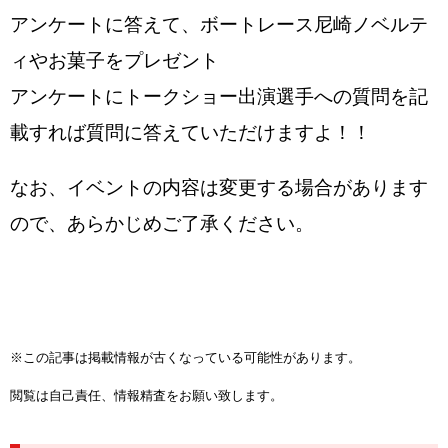
アンケートに答えて、ボートレース尼崎ノベルテ
ィやお菓子をプレゼント
アンケートにトークショー出演選手への質問を記
載すれば質問に答えていただけますよ！！
なお、イベントの内容は変更する場合があります
ので、あらかじめご了承ください。
※この記事は掲載情報が古くなっている可能性があります。
閲覧は自己責任、情報精査をお願い致します。