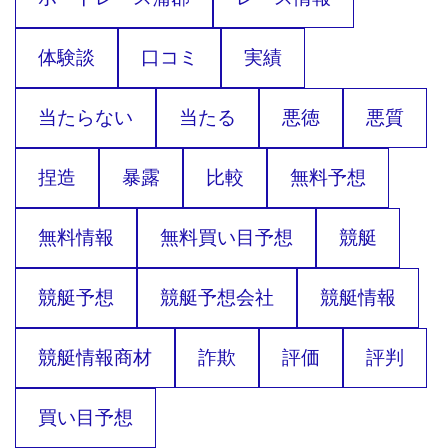
体験談
口コミ
実績
当たらない
当たる
悪徳
悪質
捏造
暴露
比較
無料予想
無料情報
無料買い目予想
競艇
競艇予想
競艇予想会社
競艇情報
競艇情報商材
詐欺
評価
評判
買い目予想