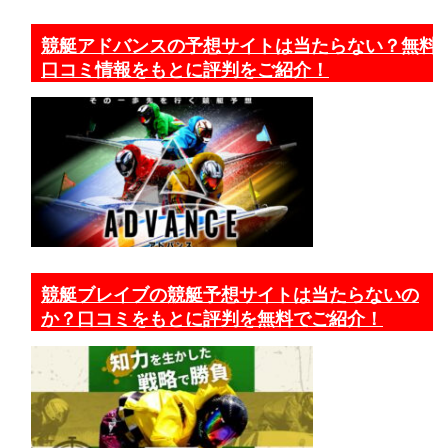
競艇アドバンスの予想サイトは当たらない？無料
口コミ情報をもとに評判をご紹介！
競艇ブレイブの競艇予想サイトは当たらないの
か？口コミをもとに評判を無料でご紹介！