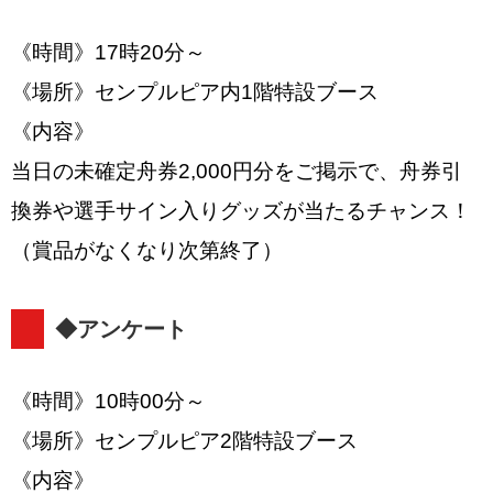
《時間》17時20分～
《場所》センプルピア内1階特設ブース
《内容》
当日の未確定舟券2,000円分をご掲示で、舟券引
換券や選手サイン入りグッズが当たるチャンス！
（賞品がなくなり次第終了）
◆アンケート
《時間》10時00分～
《場所》センプルピア2階特設ブース
《内容》