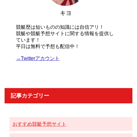
キヨ
競艇歴は短いものの知識には自信アリ！
競艇や競艇予想サイトに関する情報を提供し
ています！
平日は無料で予想も配信中！
→Twitterアカウント
記事カテゴリー
おすすめ競艇予想サイト