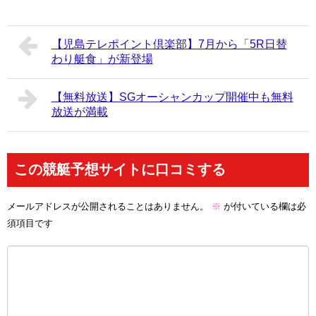
【児島テレポイント倶楽部】7月から「5R日替
わり艇食」が新登場
【無料放送】SGオーシャンカップ開催中も無料
放送が満載
この競艇予想サイトに口コミする
メールアドレスが公開されることはありません。
※
が付いている欄は必
須項目です