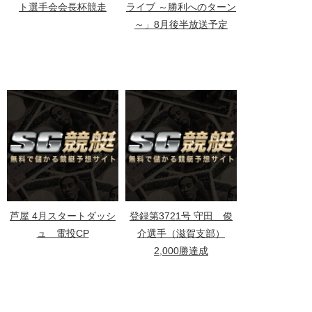
ト選手会会長杯競走
ライブ ～勝利へのターン
～」8月後半放送予定
芦屋 4月スタートダッシ
登録第3721号 守田 俊
ュ 電投CP
介選手（滋賀支部）
2,000勝達成