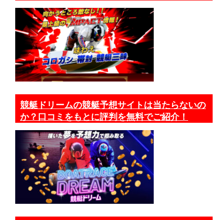
競艇ドリームの競艇予想サイトは当たらないの
か？口コミをもとに評判を無料でご紹介！