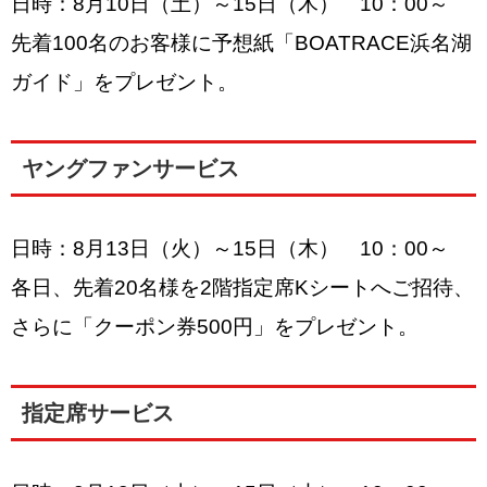
日時：8月10日（土）～15日（木） 10：00～
先着100名のお客様に予想紙「BOATRACE浜名湖
ガイド」をプレゼント。
ヤングファンサービス
日時：8月13日（火）～15日（木） 10：00～
各日、先着20名様を2階指定席Kシートへご招待、
さらに「クーポン券500円」をプレゼント。
指定席サービス