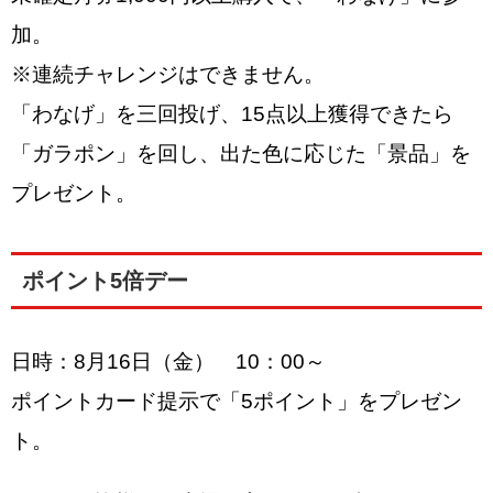
加。
※連続チャレンジはできません。
「わなげ」を三回投げ、15点以上獲得できたら
「ガラポン」を回し、出た色に応じた「景品」を
プレゼント。
ポイント5倍デー
日時：8月16日（金） 10：00～
ポイントカード提示で「5ポイント」をプレゼン
ト。