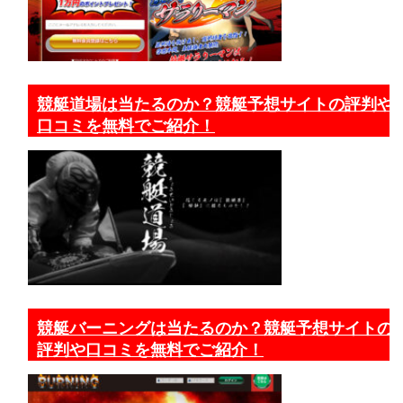
競艇道場は当たるのか？競艇予想サイトの評判や
口コミを無料でご紹介！
競艇バーニングは当たるのか？競艇予想サイトの
評判や口コミを無料でご紹介！