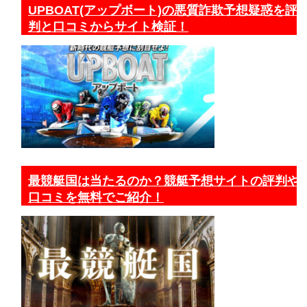
UPBOAT(アップボート)の悪質詐欺予想疑惑を評
判と口コミからサイト検証！
最競艇国は当たるのか？競艇予想サイトの評判や
口コミを無料でご紹介！