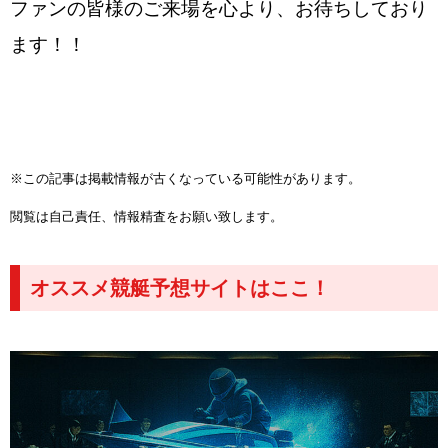
ファンの皆様のご来場を心より、お待ちしており
ます！！
※この記事は掲載情報が古くなっている可能性があります。
閲覧は自己責任、情報精査をお願い致します。
オススメ競艇予想サイトはここ！