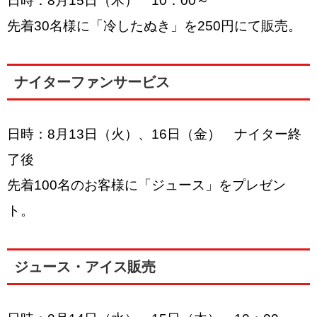
日時：8月15日（木） 10：00～
先着30名様に「冷したぬき」を250円にて販売。
ナイターファンサービス
日時：8月13日（火）、16日（金） ナイター終
了後
先着100名のお客様に「ジュース」をプレゼン
ト。
ジュース・アイス販売