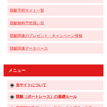
競艇予想サイト一覧
競艇無料予想買い目
競艇関連のプレゼント・キャンペーン情報
競艇関連データベース
メニュー
当サイトについて
競艇（ボートレース）の基礎ルール