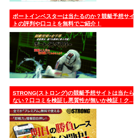
ボートインベスターは当たるのか？競艇予想サイ
トの評判や口コミを無料でご紹介！
STRONG(ストロング)の競艇予想サイトは当たら
ない？口コミを検証し悪質性が無いか検証！クラ
スアップの噂は？