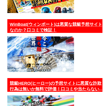
WinBoat(ウィンボート)は悪質な競艇予想サイト
なのか？口コミで検証！
競艇HERO(ヒーロー)の予想サイトに悪質な詐欺
行為は無いか無料で評価！口コミや当たらない噂
はある？