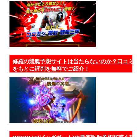
修羅の競艇予想サイトは当たらないのか？口コミ
をもとに評判を無料でご紹介！