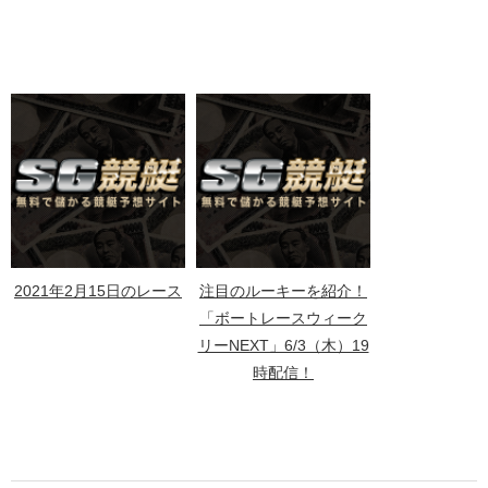
2021年2月15日のレース
注目のルーキーを紹介！
「ボートレースウィーク
リーNEXT」6/3（木）19
時配信！