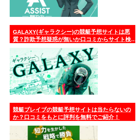
GALAXY(ギャラクシー)の競艇予想サイトは悪
質？詐欺予想疑惑が無いか口コミからサイト検
証！
競艇ブレイブの競艇予想サイトは当たらないの
か？口コミをもとに評判を無料でご紹介！