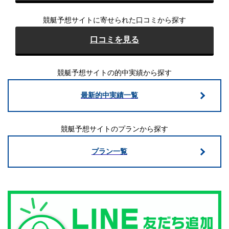
競艇予想サイトに寄せられた口コミから探す
口コミを見る
競艇予想サイトの的中実績から探す
最新的中実績一覧
競艇予想サイトのプランから探す
プラン一覧