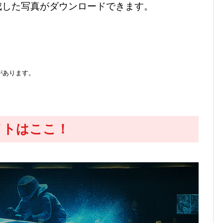
成した写真がダウンロードできます。
があります。
イトはここ！