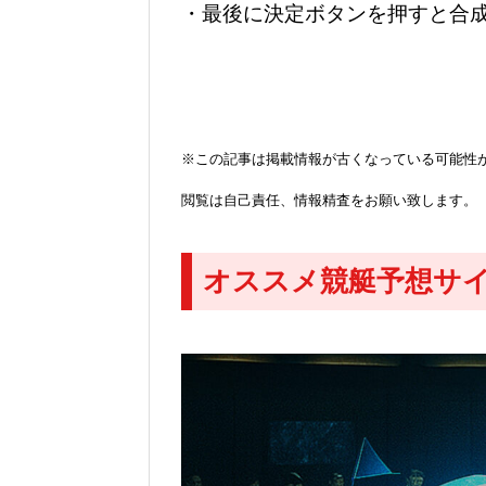
・最後に決定ボタンを押すと合
※この記事は掲載情報が古くなっている可能性
閲覧は自己責任、情報精査をお願い致します。
オススメ競艇予想サ