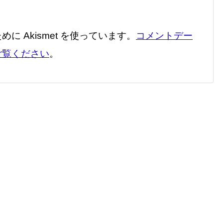
 Akismet を使っています。
コメントデー
ご覧ください
。