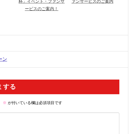
杯」イベント・ファンサ
ァンサービスのご案内
ービスのご案内！
ーン
ミする
。
※
が付いている欄は必須項目です