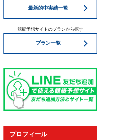
最新的中実績一覧
競艇予想サイトのプランから探す
プラン一覧
プロフィール