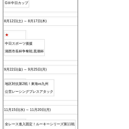
GⅢ中日カップ
8月12日(土) ～ 8月17日(木)
★
中日スポーツ後援
湖西市長杯争奪戦 黒潮杯
9月22日(金) ～ 9月25日(月)
地区対抗第2戦！東海vs九州
公営レーシングプレスアタック
11月15日(水) ～ 11月20日(月)
全レース進入固定！ルーキーシリーズ第11戦