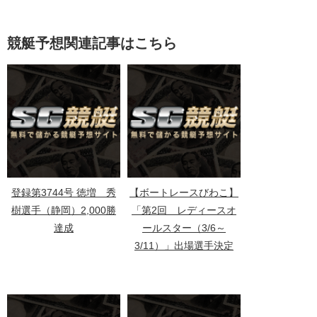
競艇予想関連記事はこちら
登録第3744号 徳増 秀
【ボートレースびわこ】
樹選手（静岡）2,000勝
「第2回 レディースオ
達成
ールスター（3/6～
3/11）」出場選手決定