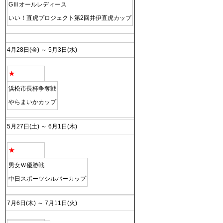
GⅢオールレディース
いい！直虎プロジェクト第2回井伊直虎カップ
4月28日(金) ～ 5月3日(水)
★
浜松市長杯争奪戦
やらまいかカップ
5月27日(土) ～ 6月1日(木)
★
男女Ｗ優勝戦
中日スポーツシルバーカップ
7月6日(木) ～ 7月11日(火)