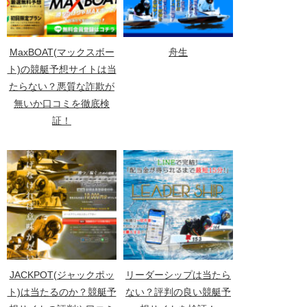
MaxBOAT(マックスボー
舟生
ト)の競艇予想サイトは当
たらない？悪質な詐欺が
無いか口コミを徹底検
証！
JACKPOT(ジャックポッ
リーダーシップは当たら
ト)は当たるのか？競艇予
ない？評判の良い競艇予