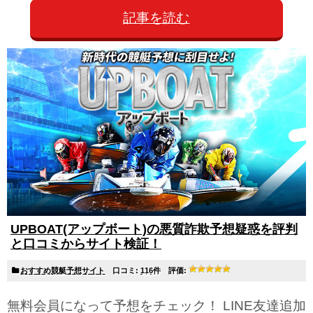
記事を読む
UPBOAT(アップボート)の悪質詐欺予想疑惑を評判
と口コミからサイト検証！
おすすめ競艇予想サイト
口コミ:
116
件
無料会員になって予想をチェック！ LINE友達追加