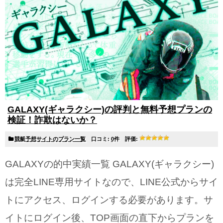
GALAXY(ギャラクシー)の評判と無料予想プランの
検証！詐欺はないか？
競艇予想サイトのプラン一覧
口コミ:
0
件
GALAXYの的中実績一覧 GALAXY(ギャラクシー)
は完全LINE専用サイトなので、LINE公式からサイ
トにアクセス、ログインする必要があります。サ
イトにログイン後、TOP画面の直下からプランを