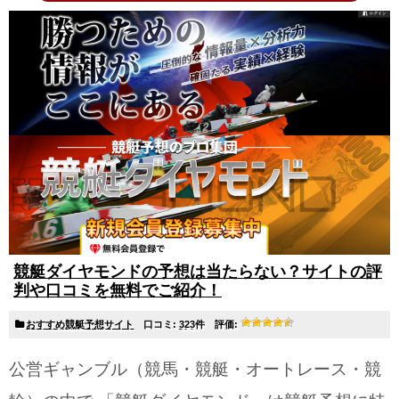
競艇ダイヤモンドの予想は当たらない？サイトの評
判や口コミを無料でご紹介！
おすすめ競艇予想サイト
口コミ:
323
件
公営ギャンブル（競馬・競艇・オートレース・競