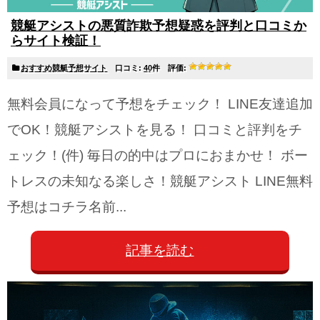
競艇アシストの悪質詐欺予想疑惑を評判と口コミか
らサイト検証！
おすすめ競艇予想サイト
口コミ:
40
件
無料会員になって予想をチェック！ LINE友達追加
でOK！競艇アシストを見る！ 口コミと評判をチ
ェック！(件) 毎日の的中はプロにおまかせ！ ボー
トレスの未知なる楽しさ！競艇アシスト LINE無料
予想はコチラ名前...
記事を読む