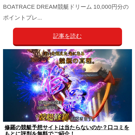
BOATRACE DREAM競艇ドリーム 10,000円分の
ポイントプレ...
記事を読む
修羅の競艇予想サイトは当たらないのか？口コミを
もとに評判を無料でご紹介！