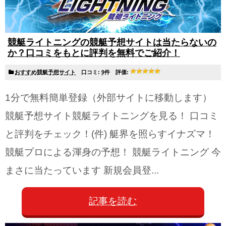
競艇ライトニングの競艇予想サイトは当たらないの
か？口コミをもとに評判を無料でご紹介！
おすすめ競艇予想サイト
口コミ:
9
件
1分で無料簡単登録（外部サイトに移動します）
競艇予想サイト競艇ライトニングを見る！ 口コミ
と評判をチェック！(件) 艇界を照らすイナズマ！
競艇プロによる渾身の予想！ 競艇ライトニング 今
まさに当たっています 新規会員登...
記事を読む