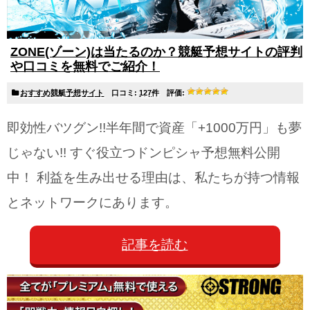
ZONE(ゾーン)は当たるのか？競艇予想サイトの評判
や口コミを無料でご紹介！
おすすめ競艇予想サイト
口コミ:
127
件
即効性バツグン!!半年間で資産「+1000万円」も夢
じゃない!! すぐ役立つドンピシャ予想無料公開
中！ 利益を生み出せる理由は、私たちが持つ情報
とネットワークにあります。
記事を読む