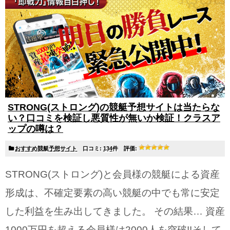
STRONG(ストロング)の競艇予想サイトは当たらな
い？口コミを検証し悪質性が無いか検証！クラスア
ップの噂は？
おすすめ競艇予想サイト
口コミ:
134
件
STRONG(ストロング)と会員様の競艇による資産
形成は、不確定要素の高い競艇の中でも常に安定
した利益を生み出してきました。 その結果… 資産
1000万円を超える会員様は2000人を突破!!そして