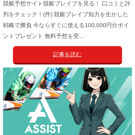
競艇予想サイト競艇ブレイブを見る！ 口コミと評
判をチェック！(件) 競艇ブレイブ知力を生かした
戦略で勝負 今ならすぐに使える100,000円分ポイ
ントプレゼント 無料予想を受...
記事を読む