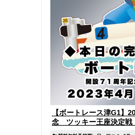
【ボートレース津G1】20
念 ツッキー王座決定戦