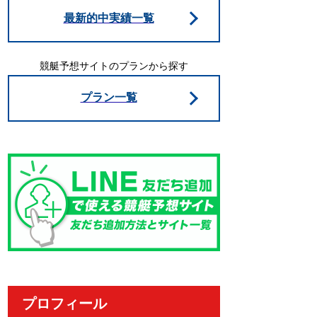
最新的中実績一覧
競艇予想サイトのプランから探す
プラン一覧
プロフィール