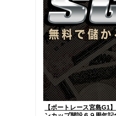
【ボートレース宮島G1】
ンカップ開設６９周年記