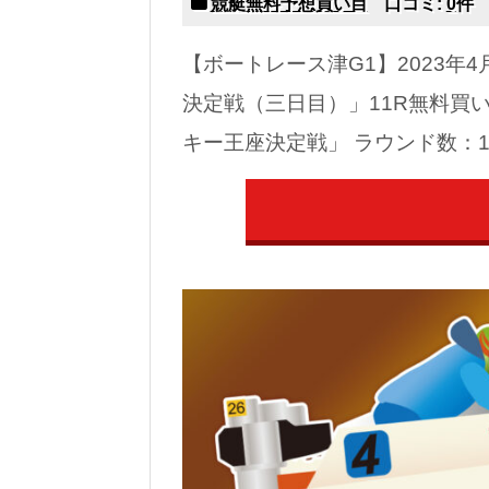
競艇無料予想買い目
口コミ:
0
件
【ボートレース津G1】2023年
決定戦（三日目）」11R無料買
キー王座決定戦」 ラウンド数：11R