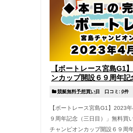
【ボートレース宮島G1】
ンカップ開設６９周年記
競艇無料予想買い目
口コミ:
0
件
【ボートレース宮島G1】2023
９周年記念（三日目）」無料買い
チャンピオンカップ開設６９周年記