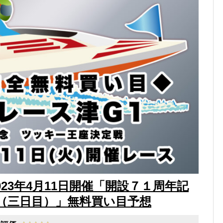
23年4月11日開催「開設７１周年記
（三日目）」無料買い目予想